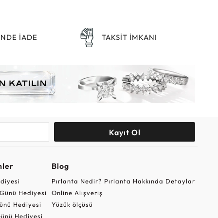
ÜNDE İADE
TAKSİT İMKANI
Kayıt Ol
nler
Blog
ediyesi
Pırlanta Nedir? Pırlanta Hakkında Detaylar
r Günü Hediyesi
Online Alışveriş
ünü Hediyesi
Yüzük ölçüsü
ünü Hediyesi