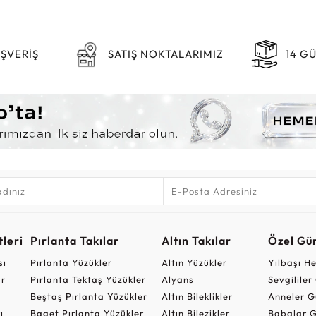
IŞVERİŞ
SATIŞ NOKTALARIMIZ
14 G
leri
Pırlanta Takılar
Altın Takılar
Özel Gü
sı
Pırlanta Yüzükler
Altın Yüzükler
Yılbaşı H
ar
Pırlanta Tektaş Yüzükler
Alyans
Sevgilile
Beştaş Pırlanta Yüzükler
Altın Bileklikler
Anneler G
ı
Baget Pırlanta Yüzükler
Altın Bilezikler
Babalar G