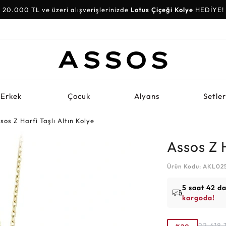
20.000 TL ve üzeri alışverişlerinizde
30.000 TL ve üzeri alışverişlerinizde
Lotus Çiçeği Kolye
Su Yolu Bileklik
HEDİYE!
HEDİYE!
Erkek
Çocuk
Alyans
Setle
sos Z Harfi Taşlı Altın Kolye
Assos Z H
Ürün Kodu: AKL02
5 saat 42 d
kargoda!
22.418