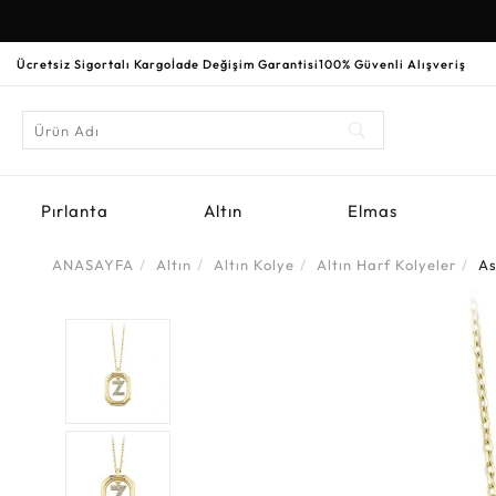
Ücretsiz Sigortalı Kargo
İade Değişim Garantisi
100% Güvenli Alışveriş
Pırlanta
Altın
Elmas
ANASAYFA
Altın
Altın Kolye
Altın Harf Kolyeler
As