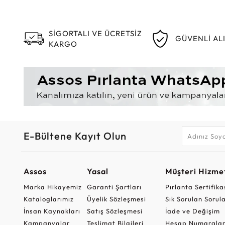
SİGORTALI VE ÜCRETSİZ
GÜVENLİ AL
KARGO
E-Bültene Kayıt Olun
Assos
Yasal
Müşteri Hizmet
Marka Hikayemiz
Garanti Şartları
Pırlanta Sertifika
Kataloglarımız
Üyelik Sözleşmesi
Sık Sorulan Sorul
İnsan Kaynakları
Satış Sözleşmesi
İade ve Değişim
Kampanyalar
Teslimat Bilgileri
Hesap Numaralar