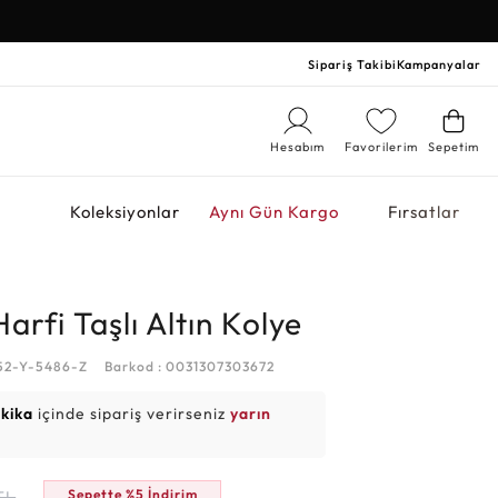
Sipariş Takibi
Kampanyalar
Hesabım
Favorilerim
Sepetim
r
Koleksiyonlar
Aynı Gün Kargo
Fırsatlar
arfi Taşlı Altın Kolye
52-Y-5486-Z
Barkod : 0031307303672
akika
içinde sipariş verirseniz
yarın
Sepette %5 İndirim
TL