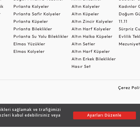
ik
Pırlanta Kolyeler
Altın Kolyeler
Kadınlar 
t
Pırlanta Safir Kolyeler
Altın Küpeler
Doğum Gü
Pırlanta Küpeler
Altın Zincir Kolyeler
11.11
Pırlanta Bileklikler
Altın Harf Kolyeler
Sürpriz 
Pırlanta Su Yolu Bileklikler
Altın Halka Küpeler
Evlilik Tek
Elmas Yüzükler
Altın Setler
Mezuniyet
Elmas Kolyeler
Altın Harf Küpeler
Altın Erkek Bileklikler
Hasır Set
Çerez Poli
likleri sağlamak ve trafiğimizi
Copyright © 2026 Assos Pırlanta - Bu sitenin tüm hakları saklıdır.
ezleri kabul edebilirsiniz veya
Ayarları Düzenle