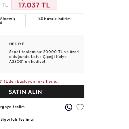
17.037
TL
4
TL
Altın Hasır Setler
Elmas Bilezikler
Altın Tesbihler
Violet
Burç
Alışveriş
%3 Havale İndirimi
si
HEDİYE!
Sepet toplamınız 20000 TL ve üzeri
olduğunda Lotus Çiçeği Kolye
ASSOS'tan hediye!
07
TL'den başlayan taksitlerle..
SATIN ALIN
argoya teslim
 Sigortalı Teslimat