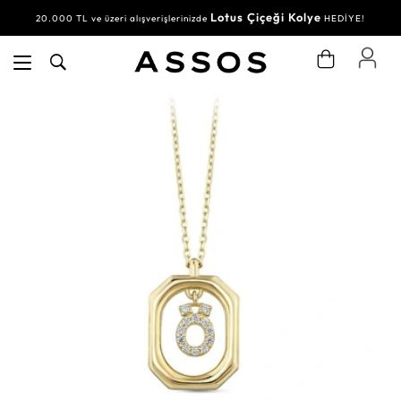
Lotus Çiçeği Kolye
20.000 TL ve üzeri alışverişlerinizde
HEDİYE!