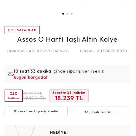
ÇOK SATANLAR
Assos O Harfi Taşlı Altın Kolye
Ürün Kodu: AKL0252-Y-5486-O-
Barkod : 0031307180070
10 saat 33 dakika
içinde sipariş verirseniz
bugün kargoda!
23.983
TL
Sepette %5 İndirim
%20
18.239
TL
19.199
TL
İndirim
12 aya varan
Alışveriş Kredisi
%3 Havale İndirimi
HEDİYE!