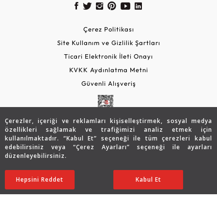
Çerez Politikası
Site Kullanım ve Gizlilik Şartları
Ticari Elektronik İleti Onayı
KVKK Aydınlatma Metni
Güvenli Alışveriş
Çerezler, içeriği ve reklamları kişiselleştirmek, sosyal medya
özellikleri sağlamak ve trafiğimizi analiz etmek için
kullanılmaktadır. “Kabul Et” seçeneği ile tüm çerezleri kabul
edebilirsiniz veya “Çerez Ayarları” seçeneği ile ayarları
düzenleyebilirsiniz.
© 2026 Assos Diamond
23.983
TL
Sepette %5 İndirim
SATIN ALIN
Hepsini Reddet
Ayarları Düzenle
Kabul Et
19.199
TL
18.239 TL
Copyright © 2026 Assos Pırlanta - Bu sitenin tüm hakları
saklıdır.