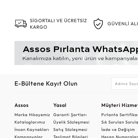
SİGORTALI VE ÜCRETSİZ
GÜVENLİ AL
KARGO
E-Bültene Kayıt Olun
Assos
Yasal
Müşteri Hizmet
Marka Hikayemiz
Garanti Şartları
Pırlanta Sertifika
Kataloglarımız
Üyelik Sözleşmesi
Sık Sorulan Sorul
İnsan Kaynakları
Satış Sözleşmesi
İade ve Değişim
Kampanyalar
Teslimat Bilgileri
Hesap Numaralar