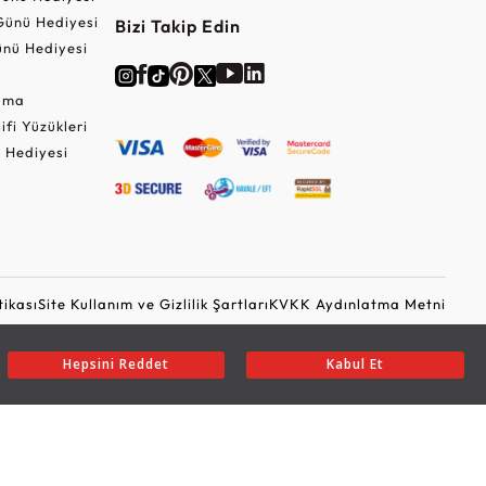
Günü Hediyesi
Bizi Takip Edin
nü Hediyesi
Cuma
lifi Yüzükleri
 Hediyesi
tikası
Site Kullanım ve Gizlilik Şartları
KVKK Aydınlatma Metni
Ticari Elektronik İleti Onayı
Güvenli Alışveriş
Hepsini Reddet
Kabul Et