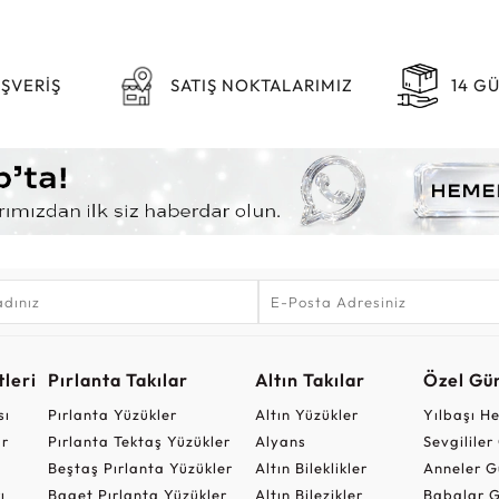
IŞVERİŞ
SATIŞ NOKTALARIMIZ
14 G
leri
Pırlanta Takılar
Altın Takılar
Özel Gü
sı
Pırlanta Yüzükler
Altın Yüzükler
Yılbaşı H
ar
Pırlanta Tektaş Yüzükler
Alyans
Sevgilile
Beştaş Pırlanta Yüzükler
Altın Bileklikler
Anneler G
ı
Baget Pırlanta Yüzükler
Altın Bilezikler
Babalar G