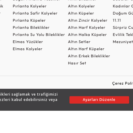
ik
Pırlanta Kolyeler
Altın Kolyeler
Kadınlar 
t
Pırlanta Safir Kolyeler
Altın Küpeler
Doğum Gü
Pırlanta Küpeler
Altın Zincir Kolyeler
11.11
Pırlanta Bileklikler
Altın Harf Kolyeler
Sürpriz 
Pırlanta Su Yolu Bileklikler
Altın Halka Küpeler
Evlilik Tek
Elmas Yüzükler
Altın Setler
Mezuniyet
Elmas Kolyeler
Altın Harf Küpeler
Altın Erkek Bileklikler
Hasır Set
Çerez Poli
likleri sağlamak ve trafiğimizi
ezleri kabul edebilirsiniz veya
Ayarları Düzenle
Copyright © 2026 Assos Pırlanta - Bu sitenin tüm hakları saklıdır.