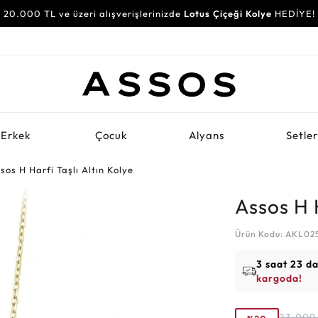
20.000 TL ve üzeri alışverişlerinizde
Lotus Çiçeği Kolye
HEDİYE!
Erkek
Çocuk
Alyans
Setle
sos H Harfi Taşlı Altın Kolye
Assos H H
Ürün Kodu: AKL0
3 saat 23 d
kargoda!
23.009