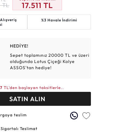
17.511
TL
3
TL
Altın Hasır Setler
Elmas Bilezikler
Altın Tesbihler
Violet
Burç
Alışveriş
%3 Havale İndirimi
si
HEDİYE!
Sepet toplamınız 20000 TL ve üzeri
olduğunda Lotus Çiçeği Kolye
ASSOS'tan hediye!
77
TL'den başlayan taksitlerle..
SATIN ALIN
argoya teslim
 Sigortalı Teslimat