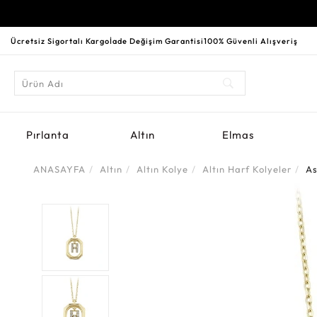
Ücretsiz Sigortalı Kargo
İade Değişim Garantisi
100% Güvenli Alışveriş
Pırlanta
Altın
Elmas
ANASAYFA
Altın
Altın Kolye
Altın Harf Kolyeler
As