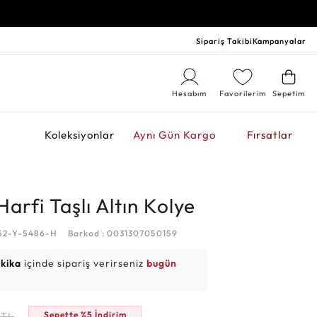
Sipariş Takibi
Kampanyalar
Hesabım
Favorilerim
Sepetim
r
Koleksiyonlar
Aynı Gün Kargo
Fırsatlar
arfi Taşlı Altın Kolye
252-Y-5486-H
Barkod : 0031307050159
akika
içinde sipariş verirseniz
bugün
Sepette %5 İndirim
TL