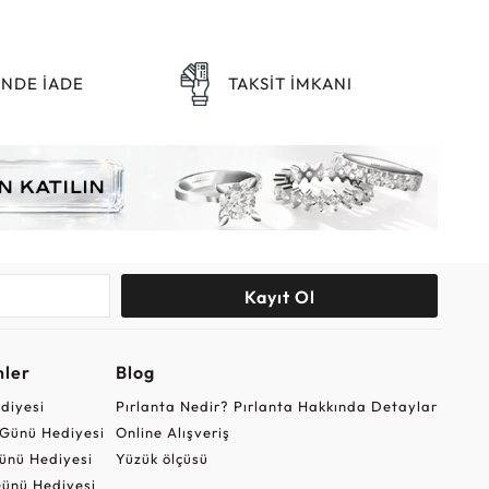
ÜNDE İADE
TAKSİT İMKANI
Kayıt Ol
nler
Blog
ediyesi
Pırlanta Nedir? Pırlanta Hakkında Detaylar
r Günü Hediyesi
Online Alışveriş
ünü Hediyesi
Yüzük ölçüsü
ünü Hediyesi