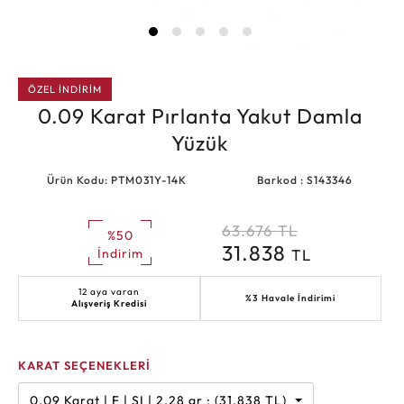
ÖZEL İNDİRİM
0.09 Karat Pırlanta Yakut Damla
Yüzük
Ürün Kodu: PTM031Y-14K
Barkod : S143346
63.676
TL
%50
31.838
TL
İndirim
12 aya varan
%3 Havale İndirimi
Alışveriş Kredisi
KARAT SEÇENEKLERİ
0.09 Karat | F | SI | 2.28 gr : (31.838 TL)