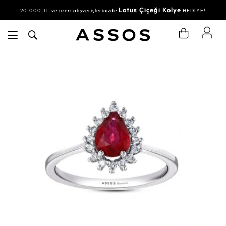
Lotus Çiçeği Kolye
20.000 TL ve üzeri alışverişlerinizde
HEDİYE!