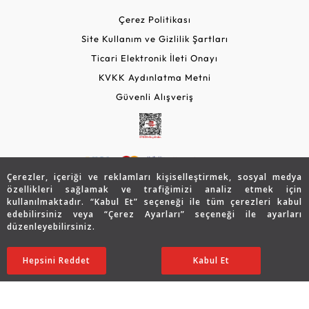
Çerez Politikası
Site Kullanım ve Gizlilik Şartları
Ticari Elektronik İleti Onayı
KVKK Aydınlatma Metni
Güvenli Alışveriş
Çerezler, içeriği ve reklamları kişiselleştirmek, sosyal medya
özellikleri sağlamak ve trafiğimizi analiz etmek için
kullanılmaktadır. “Kabul Et” seçeneği ile tüm çerezleri kabul
edebilirsiniz veya “Çerez Ayarları” seçeneği ile ayarları
© 2026 Assos Diamond
düzenleyebilirsiniz.
63.676
TL
SATIN ALIN
Copyright © 2026 Assos Pırlanta - Bu sitenin tüm hakları
Hepsini Reddet
Ayarları Düzenle
Kabul Et
31.838
TL
saklıdır.