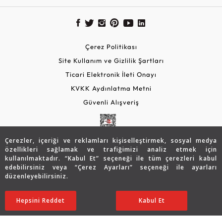
Çerez Politikası
Site Kullanım ve Gizlilik Şartları
Ticari Elektronik İleti Onayı
KVKK Aydınlatma Metni
Güvenli Alışveriş
Çerezler, içeriği ve reklamları kişiselleştirmek, sosyal medya
özellikleri sağlamak ve trafiğimizi analiz etmek için
kullanılmaktadır. “Kabul Et” seçeneği ile tüm çerezleri kabul
edebilirsiniz veya “Çerez Ayarları” seçeneği ile ayarları
düzenleyebilirsiniz.
© 2026 Assos Diamond
119.151
TL
SATIN ALIN
Hepsini Reddet
Ayarları Düzenle
Kabul Et
83.433
TL
Copyright © 2026 Assos Pırlanta - Bu sitenin tüm hakları