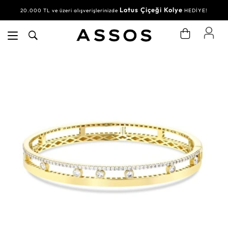
Lotus Çiçeği Kolye
20.000 TL ve üzeri alışverişlerinizde
HEDİYE!