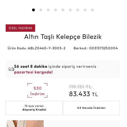
ÖZEL İNDİRİM
Altın Taşlı Kelepçe Bilezik
Ürün Kodu: ABLZ0460-Y-3003-2
Barkod : 0031373250004
56 saat 8 dakika
içinde sipariş verirseniz
pazartesi kargoda!
119.151
TL
%30
83.433
TL
İndirim
12 aya varan
%3 Havale İndirimi
Alışveriş Kredisi