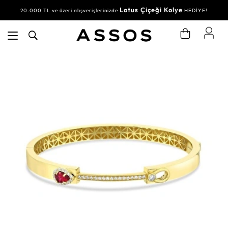
Lotus Çiçeği Kolye
20.000 TL ve üzeri alışverişlerinizde
HEDİYE!