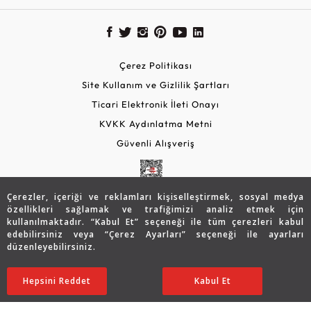
Çerez Politikası
Site Kullanım ve Gizlilik Şartları
Ticari Elektronik İleti Onayı
KVKK Aydınlatma Metni
Güvenli Alışveriş
Çerezler, içeriği ve reklamları kişiselleştirmek, sosyal medya
özellikleri sağlamak ve trafiğimizi analiz etmek için
kullanılmaktadır. “Kabul Et” seçeneği ile tüm çerezleri kabul
edebilirsiniz veya “Çerez Ayarları” seçeneği ile ayarları
düzenleyebilirsiniz.
© 2026 Assos Diamond
103.980
TL
SATIN ALIN
Hepsini Reddet
Ayarları Düzenle
Kabul Et
72.786
TL
Copyright © 2026 Assos Pırlanta - Bu sitenin tüm hakları