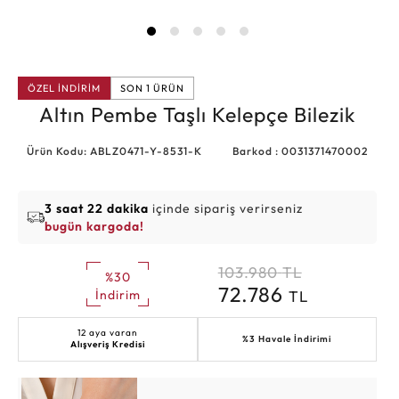
ÖZEL İNDİRİM
SON 1 ÜRÜN
Altın Pembe Taşlı Kelepçe Bilezik
Ürün Kodu: ABLZ0471-Y-8531-K
Barkod : 0031371470002
3 saat 22 dakika
içinde sipariş verirseniz
bugün kargoda!
103.980
TL
%30
72.786
TL
İndirim
12 aya varan
%3 Havale İndirimi
Alışveriş Kredisi