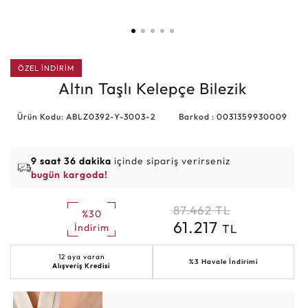
ÖZEL İNDİRİM
Altın Taşlı Kelepçe Bilezik
Ürün Kodu: ABLZ0392-Y-3003-2
Barkod : 0031359930009
9 saat 36 dakika
içinde sipariş verirseniz
bugün kargoda!
87.462
TL
%30
61.217
TL
İndirim
12 aya varan
%3 Havale İndirimi
Alışveriş Kredisi