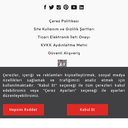
Çerez Politikası
Site Kullanım ve Gizlilik Şartları
Ticari Elektronik İleti Onayı
KVKK Aydınlatma Metni
Güvenli Alışveriş
Çerezler, içeriği ve reklamları kişiselleştirmek, sosyal medya
özellikleri sağlamak ve trafiğimizi analiz etmek için
kullanılmaktadır. “Kabul Et” seçeneği ile tüm çerezleri kabul
edebilirsiniz veya “Çerez Ayarları” seçeneği ile ayarları
düzenleyebilirsiniz.
© 2026 Assos Diamond
87.462
TL
SATIN ALIN
Hepsini Reddet
Ayarları Düzenle
Kabul Et
61.217
TL
Copyright © 2026 Assos Pırlanta - Bu sitenin tüm hakları
saklıdır.