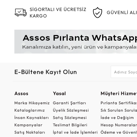
SİGORTALI VE ÜCRETSİZ
GÜVENLİ AL
KARGO
E-Bültene Kayıt Olun
Assos
Yasal
Müşteri Hizmet
Marka Hikayemiz
Garanti Şartları
Pırlanta Sertifika
Kataloglarımız
Üyelik Sözleşmesi
Sık Sorulan Sorul
İnsan Kaynakları
Satış Sözleşmesi
İade ve Değişim
Kampanyalar
Teslimat Bilgileri
Hesap Numaralar
Satış Noktaları
İptal ve İade İşlemleri
Ödeme ve Güvenl