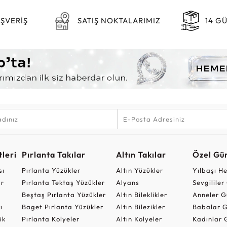
IŞVERİŞ
SATIŞ NOKTALARIMIZ
14 G
leri
Pırlanta Takılar
Altın Takılar
Özel Gü
sı
Pırlanta Yüzükler
Altın Yüzükler
Yılbaşı H
ar
Pırlanta Tektaş Yüzükler
Alyans
Sevgilile
Beştaş Pırlanta Yüzükler
Altın Bileklikler
Anneler G
ı
Baget Pırlanta Yüzükler
Altın Bilezikler
Babalar G
ik
Pırlanta Kolyeler
Altın Kolyeler
Kadınlar 