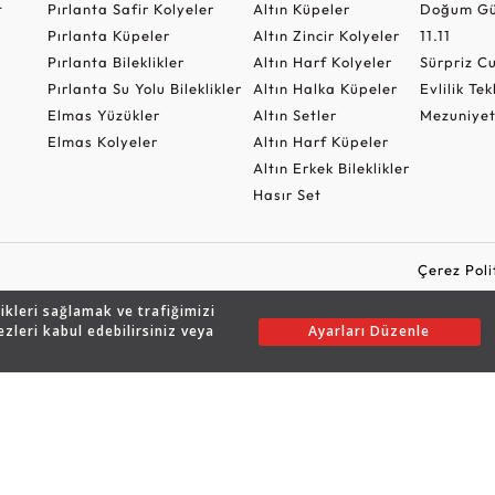
t
Pırlanta Safir Kolyeler
Altın Küpeler
Doğum Gü
Pırlanta Küpeler
Altın Zincir Kolyeler
11.11
Pırlanta Bileklikler
Altın Harf Kolyeler
Sürpriz 
Pırlanta Su Yolu Bileklikler
Altın Halka Küpeler
Evlilik Tek
Elmas Yüzükler
Altın Setler
Mezuniyet
Elmas Kolyeler
Altın Harf Küpeler
Altın Erkek Bileklikler
Hasır Set
Çerez Poli
likleri sağlamak ve trafiğimizi
ezleri kabul edebilirsiniz veya
Ayarları Düzenle
Copyright © 2026 Assos Pırlanta - Bu sitenin tüm hakları saklıdır.