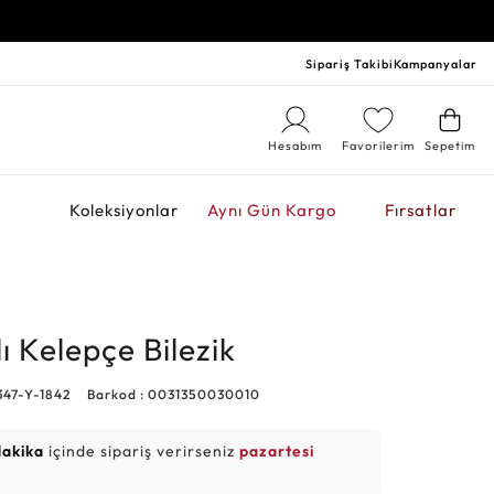
Sipariş Takibi
Kampanyalar
Hesabım
Favorilerim
Sepetim
r
Koleksiyonlar
Aynı Gün Kargo
Fırsatlar
lı Kelepçe Bilezik
347-Y-1842
Barkod : 0031350030010
dakika
içinde sipariş verirseniz
pazartesi