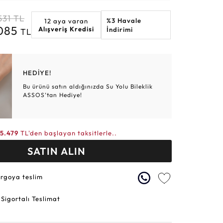
Altın Hasır Setler
Elmas Bilezikler
Altın Tesbihler
Violet
Burç
531
TL
%3 Havale
12 aya varan
.085
Alışveriş Kredisi
İndirimi
TL
HEDİYE!
Bu ürünü satın aldığınızda Su Yolu Bileklik
ASSOS’tan Hediye!
5.479
TL'den başlayan taksitlerle..
SATIN ALIN
argoya teslim
 Sigortalı Teslimat