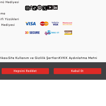
nü Hediyesi
Cuma
lifi Yüzükleri
 Hediyesi
tikası
Site Kullanım ve Gizlilik Şartları
KVKK Aydınlatma Metni
Ticari Elektronik İleti Onayı
Güvenli Alışveriş
Hepsini Reddet
Kabul Et