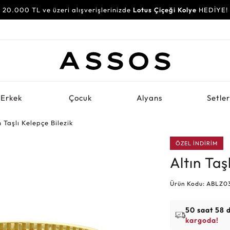
20.000 TL ve üzeri alışverişlerinizde
Lotus Çiçeği Kolye
HEDİYE!
Erkek
Çocuk
Alyans
Setle
n Taşlı Kelepçe Bilezik
ÖZEL İNDİRİM
Altın Taş
Ürün Kodu: ABLZ0
50 saat 58 
kargoda!