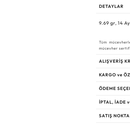
DETAYLAR
9.69
gr,
14
Ay
Tüm mücevherle
mücevher sertifi
ALIŞVERİŞ K
KARGO ve ÖZ
ÖDEME SEÇE
İPTAL, İADE 
SATIŞ NOKTA