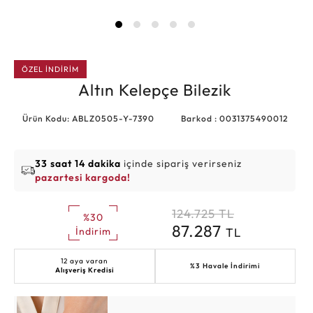
ÖZEL İNDİRİM
Altın Kelepçe Bilezik
Ürün Kodu: ABLZ0505-Y-7390
Barkod : 0031375490012
33 saat 14 dakika
içinde sipariş verirseniz
pazartesi kargoda!
124.725
TL
%30
87.287
TL
İndirim
12 aya varan
%3 Havale İndirimi
Alışveriş Kredisi