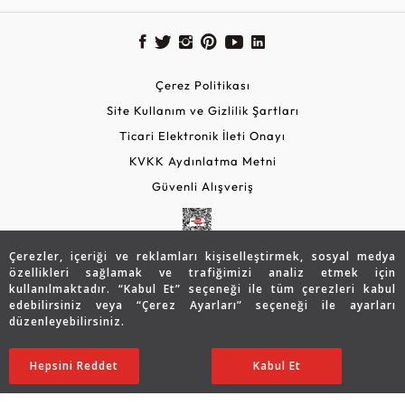
Çerez Politikası
Site Kullanım ve Gizlilik Şartları
Ticari Elektronik İleti Onayı
KVKK Aydınlatma Metni
Güvenli Alışveriş
Çerezler, içeriği ve reklamları kişiselleştirmek, sosyal medya
özellikleri sağlamak ve trafiğimizi analiz etmek için
kullanılmaktadır. “Kabul Et” seçeneği ile tüm çerezleri kabul
edebilirsiniz veya “Çerez Ayarları” seçeneği ile ayarları
düzenleyebilirsiniz.
© 2026 Assos Diamond
124.725
TL
SATIN ALIN
Hepsini Reddet
Ayarları Düzenle
Kabul Et
87.287
TL
Copyright © 2026 Assos Pırlanta - Bu sitenin tüm hakları