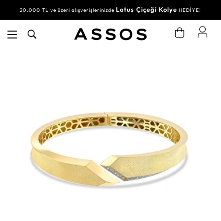
Lotus Çiçeği Kolye
20.000 TL ve üzeri alışverişlerinizde
HEDİYE!