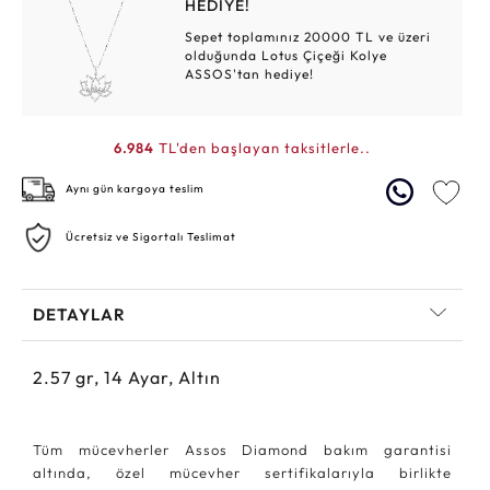
HEDİYE!
Sepet toplamınız 20000 TL ve üzeri
olduğunda Lotus Çiçeği Kolye
ASSOS'tan hediye!
6.984
TL'den başlayan taksitlerle..
Aynı gün kargoya teslim
Ücretsiz ve Sigortalı Teslimat
DETAYLAR
2.57
gr,
14
Ayar, Altın
Tüm mücevherler Assos Diamond bakım garantisi
altında, özel mücevher sertifikalarıyla birlikte