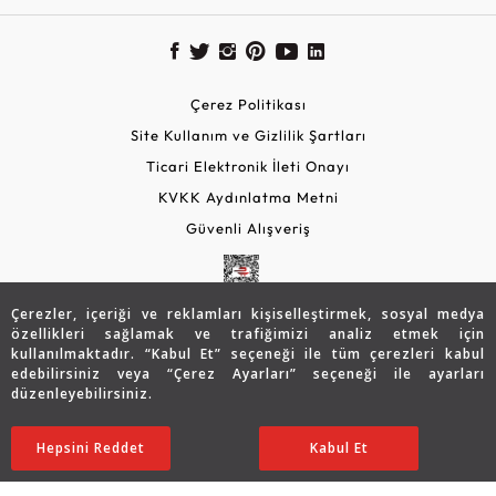
Çerez Politikası
Site Kullanım ve Gizlilik Şartları
Ticari Elektronik İleti Onayı
KVKK Aydınlatma Metni
Güvenli Alışveriş
Çerezler, içeriği ve reklamları kişiselleştirmek, sosyal medya
özellikleri sağlamak ve trafiğimizi analiz etmek için
kullanılmaktadır. “Kabul Et” seçeneği ile tüm çerezleri kabul
edebilirsiniz veya “Çerez Ayarları” seçeneği ile ayarları
düzenleyebilirsiniz.
© 2026 Assos Diamond
27.828
TL
SATIN ALIN
Hepsini Reddet
Ayarları Düzenle
Kabul Et
19.486
TL
Copyright © 2026 Assos Pırlanta - Bu sitenin tüm hakları