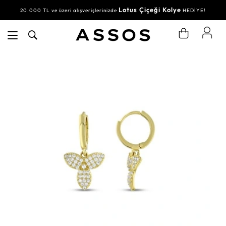
Lotus Çiçeği Kolye
20.000 TL ve üzeri alışverişlerinizde
HEDİYE!