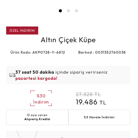
ÖZEL İNDİRİM
Altın Çiçek Küpe
Ürün Kodu: AKP0728-Y-6812
Barkod : 0031352760038
37 saat 50 dakika
içinde sipariş verirseniz
pazartesi kargoda!
27.828
TL
%30
19.486
TL
İndirim
12 aya varan
%3 Havale İndirimi
Alışveriş Kredisi