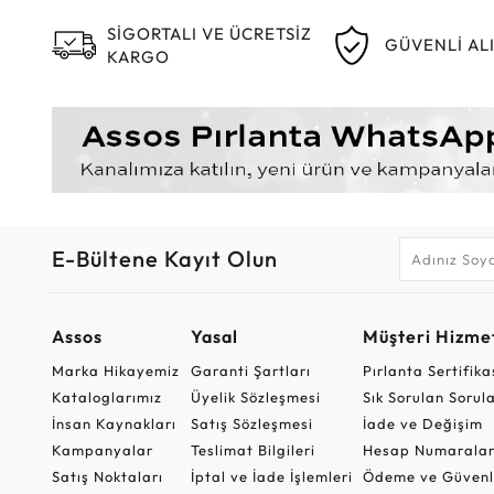
SİGORTALI VE ÜCRETSİZ
GÜVENLİ AL
KARGO
E-Bültene Kayıt Olun
Assos
Yasal
Müşteri Hizmet
Marka Hikayemiz
Garanti Şartları
Pırlanta Sertifika
Kataloglarımız
Üyelik Sözleşmesi
Sık Sorulan Sorul
İnsan Kaynakları
Satış Sözleşmesi
İade ve Değişim
Kampanyalar
Teslimat Bilgileri
Hesap Numaralar
Satış Noktaları
İptal ve İade İşlemleri
Ödeme ve Güvenl