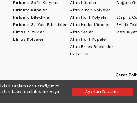
t
Pırlanta Safir Kolyeler
Altın Küpeler
Doğum Gü
Pırlanta Küpeler
Altın Zincir Kolyeler
11.11
Pırlanta Bileklikler
Altın Harf Kolyeler
Sürpriz 
Pırlanta Su Yolu Bileklikler
Altın Halka Küpeler
Evlilik Tek
Elmas Yüzükler
Altın Setler
Mezuniyet
Elmas Kolyeler
Altın Harf Küpeler
Altın Erkek Bileklikler
Hasır Set
Çerez Poli
likleri sağlamak ve trafiğimizi
ezleri kabul edebilirsiniz veya
Ayarları Düzenle
Copyright © 2026 Assos Pırlanta - Bu sitenin tüm hakları saklıdır.