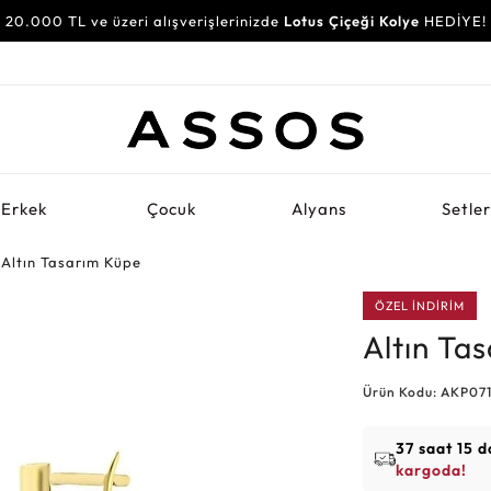
20.000 TL ve üzeri alışverişlerinizde
Lotus Çiçeği Kolye
HEDİYE!
Erkek
Çocuk
Alyans
Setle
Altın Tasarım Küpe
ÖZEL İNDİRİM
Altın Ta
Ürün Kodu: AKP07
37 saat 15 d
kargoda!