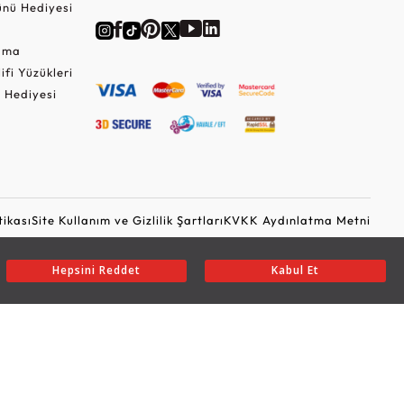
nü Hediyesi
Cuma
lifi Yüzükleri
 Hediyesi
tikası
Site Kullanım ve Gizlilik Şartları
KVKK Aydınlatma Metni
Ticari Elektronik İleti Onayı
Güvenli Alışveriş
Hepsini Reddet
Kabul Et