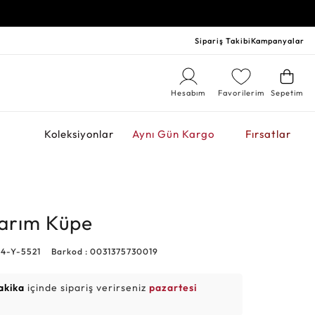
Sipariş Takibi
Kampanyalar
Hesabım
Favorilerim
Sepetim
r
Koleksiyonlar
Aynı Gün Kargo
Fırsatlar
sarım Küpe
14-Y-5521
Barkod : 0031375730019
akika
içinde sipariş verirseniz
pazartesi