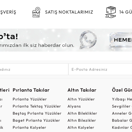
IŞVERİŞ
SATIŞ NOKTALARIMIZ
14 G
leri
Pırlanta Takılar
Altın Takılar
Özel Gü
sı
Pırlanta Yüzükler
Altın Yüzükler
Yılbaşı H
ar
Pırlanta Tektaş Yüzükler
Alyans
Sevgilile
Beştaş Pırlanta Yüzükler
Altın Bileklikler
Anneler G
ı
Baget Pırlanta Yüzükler
Altın Bilezikler
Babalar G
ik
Pırlanta Kolyeler
Altın Kolyeler
Kadınlar 