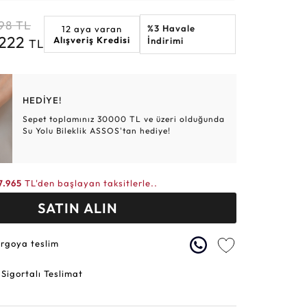
Altın Hasır Setler
Elmas Bilezikler
Altın Tesbihler
Violet
Burç
98
TL
%3 Havale
12 aya varan
.222
Alışveriş Kredisi
İndirimi
TL
HEDİYE!
Sepet toplamınız 30000 TL ve üzeri olduğunda
Su Yolu Bileklik ASSOS'tan hediye!
7.965
TL'den başlayan taksitlerle..
SATIN ALIN
argoya teslim
 Sigortalı Teslimat