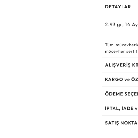
DETAYLAR
2.93
gr,
14
Ay
Tüm mücevherle
mücevher sertifi
ALIŞVERİŞ K
KARGO ve ÖZ
ÖDEME SEÇE
İPTAL, İADE 
SATIŞ NOKTA