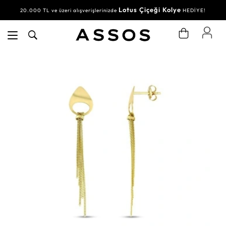
Lotus Çiçeği Kolye
20.000 TL ve üzeri alışverişlerinizde
HEDİYE!