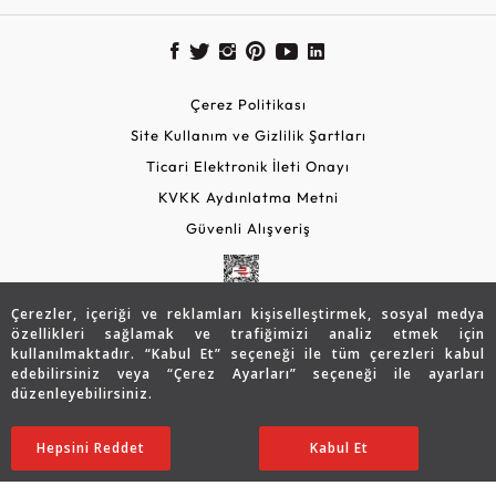
Çerez Politikası
Site Kullanım ve Gizlilik Şartları
Ticari Elektronik İleti Onayı
KVKK Aydınlatma Metni
Güvenli Alışveriş
Çerezler, içeriği ve reklamları kişiselleştirmek, sosyal medya
özellikleri sağlamak ve trafiğimizi analiz etmek için
kullanılmaktadır. “Kabul Et” seçeneği ile tüm çerezleri kabul
edebilirsiniz veya “Çerez Ayarları” seçeneği ile ayarları
düzenleyebilirsiniz.
© 2026 Assos Diamond
42.152
TL
SATIN ALIN
Hepsini Reddet
Ayarları Düzenle
Kabul Et
29.486
TL
Copyright © 2026 Assos Pırlanta - Bu sitenin tüm hakları