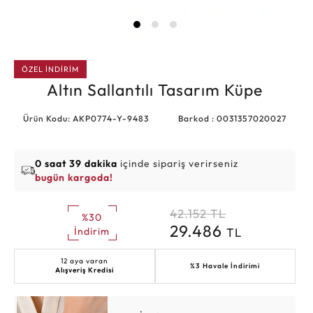
ÖZEL İNDİRİM
Altın Sallantılı Tasarım Küpe
Ürün Kodu: AKP0774-Y-9483
Barkod : 0031357020027
0 saat 39 dakika
içinde sipariş verirseniz
bugün kargoda!
42.152
TL
%30
29.486
TL
İndirim
12 aya varan
%3 Havale İndirimi
Alışveriş Kredisi