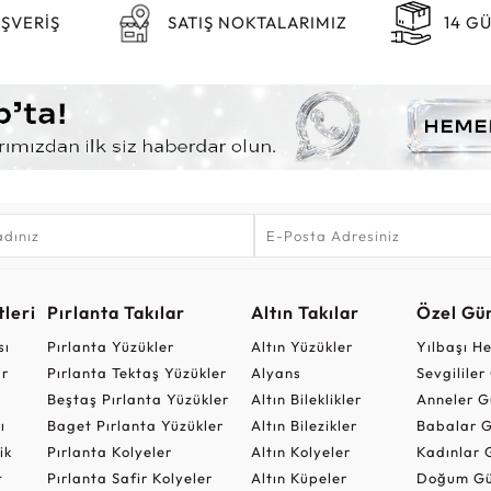
IŞVERİŞ
SATIŞ NOKTALARIMIZ
14 G
leri
Pırlanta Takılar
Altın Takılar
Özel Gü
sı
Pırlanta Yüzükler
Altın Yüzükler
Yılbaşı H
ar
Pırlanta Tektaş Yüzükler
Alyans
Sevgilile
Beştaş Pırlanta Yüzükler
Altın Bileklikler
Anneler G
ı
Baget Pırlanta Yüzükler
Altın Bilezikler
Babalar G
ik
Pırlanta Kolyeler
Altın Kolyeler
Kadınlar 
t
Pırlanta Safir Kolyeler
Altın Küpeler
Doğum Gü