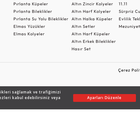
Pırlanta Küpeler
Altın Zincir Kolyeler
11.11
Pırlanta Bileklikler
Altın Harf Kolyeler
Sürpriz 
Pırlanta Su Yolu Bileklikler
Altın Halka Küpeler
Evlilik Tek
Elmas Yüzükler
Altın Setler
Mezuniyet
Elmas Kolyeler
Altın Harf Küpeler
Altın Erkek Bileklikler
Hasır Set
Çerez Poli
likleri sağlamak ve trafiğimizi
Copyright © 2026 Assos Pırlanta - Bu sitenin tüm hakları saklıdır.
ezleri kabul edebilirsiniz veya
Ayarları Düzenle