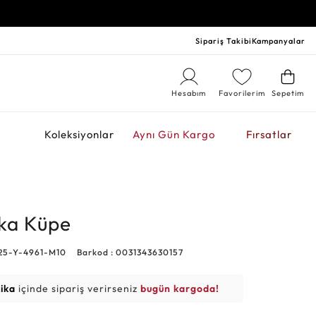
Sipariş Takibi
Kampanyalar
Hesabım
Favorilerim
Sepetim
r
Koleksiyonlar
Aynı Gün Kargo
Fırsatlar
lka Küpe
25-Y-4961-M10
Barkod : 0031343630157
kika
içinde sipariş verirseniz
bugün kargoda!