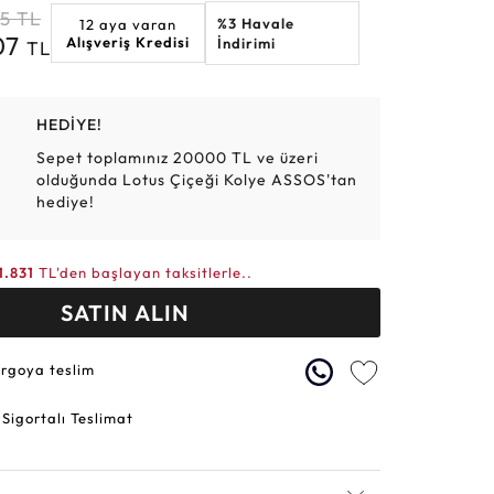
05
TL
%3 Havale
12 aya varan
Altın Hasır Setler
Elmas Bilezikler
Altın Tesbihler
Violet
Burç
07
Alışveriş Kredisi
İndirimi
TL
HEDİYE!
Sepet toplamınız 20000 TL ve üzeri
olduğunda Lotus Çiçeği Kolye ASSOS'tan
hediye!
1.831
TL'den başlayan taksitlerle..
SATIN ALIN
argoya teslim
 Sigortalı Teslimat