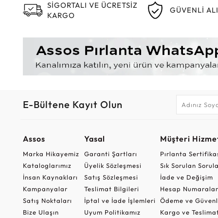
SİGORTALI VE ÜCRETSİZ
GÜVENLİ AL
KARGO
E-Bültene Kayıt Olun
Assos
Yasal
Müşteri Hizmet
Marka Hikayemiz
Garanti Şartları
Pırlanta Sertifika
Kataloglarımız
Üyelik Sözleşmesi
Sık Sorulan Sorul
İnsan Kaynakları
Satış Sözleşmesi
İade ve Değişim
Kampanyalar
Teslimat Bilgileri
Hesap Numaralar
Satış Noktaları
İptal ve İade İşlemleri
Ödeme ve Güvenl
Bize Ulaşın
Uyum Politikamız
Kargo ve Teslima