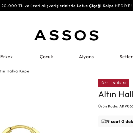
20.000 TL ve üzeri alışverişlerinizde
Lotus Çiçeği Kolye
HEDİYE!
Erkek
Çocuk
Alyans
Setle
ltın Halka Küpe
ÖZEL İNDİRİM
Altın Ha
Ürün Kodu: AKP06
9 saat 0 da