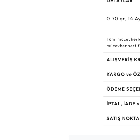
DETAYLAR
0.70
gr,
14
Ay
Tüm mücevherle
mücevher sertifi
ALIŞVERİŞ K
KARGO ve ÖZ
ÖDEME SEÇE
İPTAL, İADE 
SATIŞ NOKTA