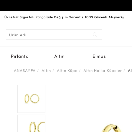
Ücretsiz Sigortalı Kargo
İade Değişim Garantisi
100% Güvenli Alışveriş
Pırlanta
Altın
Elmas
ANASAYFA
Altın
Altın Küpe
Altın Halka Küpeler
A