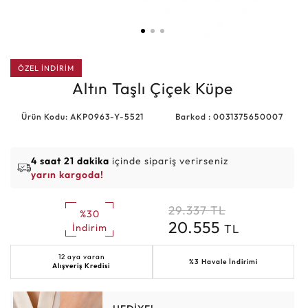
ÖZEL İNDİRİM
Altın Taşlı Çiçek Küpe
Ürün Kodu: AKP0963-Y-5521
Barkod : 0031375650007
4 saat 21 dakika
içinde sipariş verirseniz
yarın kargoda!
29.337
TL
%30
20.555
TL
İndirim
12 aya varan
%3 Havale İndirimi
Alışveriş Kredisi