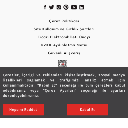
Çerez Politikası
Site Kullanım ve Gizlilik Şartları
Ticari Elektronik İleti Onayı
KVKK Aydınlatma Metni
Güvenli Alışveriş
Çerezler, içeriği ve reklamları kişiselleştirmek, sosyal medya
özellikleri sağlamak ve trafiğimizi analiz etmek için
kullanılmaktadır. “Kabul Et” seçeneği ile tüm çerezleri kabul
edebilirsiniz veya “Çerez Ayarları” seçeneği ile ayarları
düzenleyebilirsiniz.
© 2026 Assos Diamond
29.337
TL
SATIN ALIN
Hepsini Reddet
Ayarları Düzenle
Kabul Et
20.555
TL
Copyright © 2026 Assos Pırlanta - Bu sitenin tüm hakları
saklıdır.