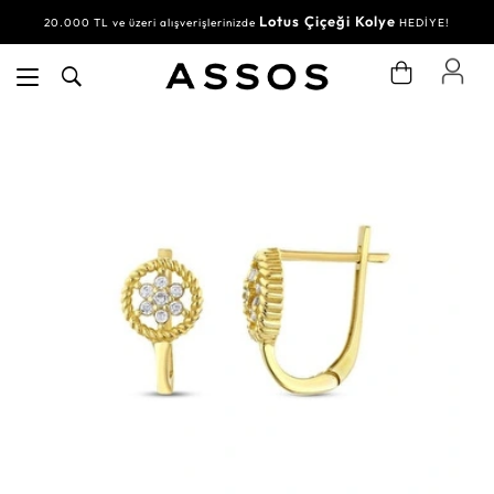
Lotus Çiçeği Kolye
20.000 TL ve üzeri alışverişlerinizde
HEDİYE!