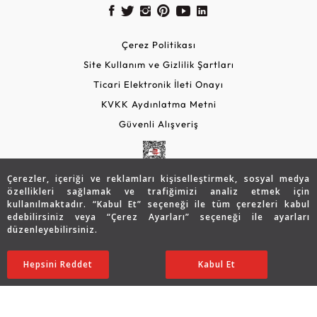
Çerez Politikası
Site Kullanım ve Gizlilik Şartları
Ticari Elektronik İleti Onayı
KVKK Aydınlatma Metni
Güvenli Alışveriş
Çerezler, içeriği ve reklamları kişiselleştirmek, sosyal medya
özellikleri sağlamak ve trafiğimizi analiz etmek için
kullanılmaktadır. “Kabul Et” seçeneği ile tüm çerezleri kabul
edebilirsiniz veya “Çerez Ayarları” seçeneği ile ayarları
düzenleyebilirsiniz.
© 2026 Assos Diamond
22.410
TL
Sepette %5 İndirim
SATIN ALIN
Hepsini Reddet
Ayarları Düzenle
Kabul Et
17.942
TL
17.045 TL
Copyright © 2026 Assos Pırlanta - Bu sitenin tüm hakları
saklıdır.