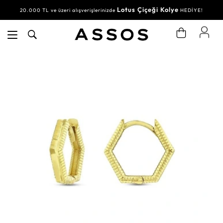
Lotus Çiçeği Kolye
20.000 TL ve üzeri alışverişlerinizde
HEDİYE!