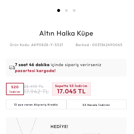
Altın Halka Küpe
Ürün Kodu: AKP0828-Y-5521
Barkod : 0031362490065
7 saat 46 dakika
içinde sipariş verirseniz
pazartesi kargoda!
22.410
TL
Sepette %5 İndirim
%20
17.045
TL
17.942
TL
İndirim
12 aya varan
Alışveriş Kredisi
%3 Havale İndirimi
HEDİYE!