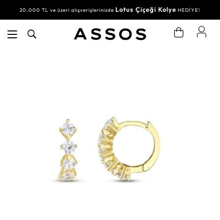
Lotus Çiçeği Kolye
20.000 TL ve üzeri alışverişlerinizde
HEDİYE!