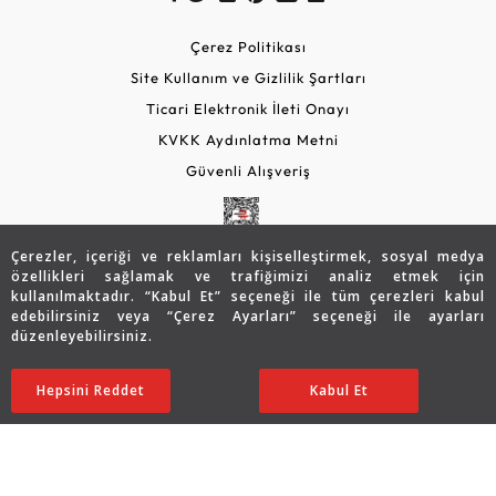
Çerez Politikası
Site Kullanım ve Gizlilik Şartları
Ticari Elektronik İleti Onayı
KVKK Aydınlatma Metni
Güvenli Alışveriş
Çerezler, içeriği ve reklamları kişiselleştirmek, sosyal medya
özellikleri sağlamak ve trafiğimizi analiz etmek için
kullanılmaktadır. “Kabul Et” seçeneği ile tüm çerezleri kabul
edebilirsiniz veya “Çerez Ayarları” seçeneği ile ayarları
düzenleyebilirsiniz.
© 2026 Assos Diamond
28.227
TL
Sepette %5 İndirim
SATIN ALIN
Hepsini Reddet
Ayarları Düzenle
Kabul Et
22.608
TL
21.478 TL
Copyright © 2026 Assos Pırlanta - Bu sitenin tüm hakları
saklıdır.