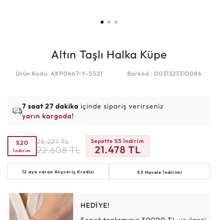
Altın Taşlı Halka Küpe
Ürün Kodu: AKP0467-Y-5521
Barkod : 0031323310086
7 saat 27 dakika
içinde sipariş verirseniz
yarın kargoda!
28.227
TL
Sepette %5 İndirim
%20
21.478
TL
22.608
TL
İndirim
12 aya varan
Alışveriş Kredisi
%3 Havale İndirimi
HEDİYE!