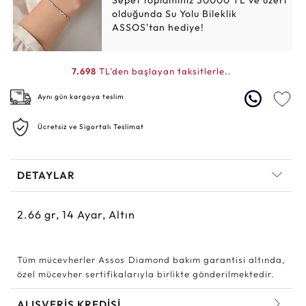
Sepet toplamınız 30000 TL ve üzeri
olduğunda Su Yolu Bileklik
ASSOS'tan hediye!
7.698
TL'den başlayan taksitlerle..
Aynı gün kargoya teslim
Ücretsiz ve Sigortalı Teslimat
DETAYLAR
2.66
gr,
14
Ayar, Altın
Tüm mücevherler Assos Diamond bakım garantisi altında,
özel mücevher sertifikalarıyla birlikte gönderilmektedir.
ALIŞVERİŞ KREDİSİ