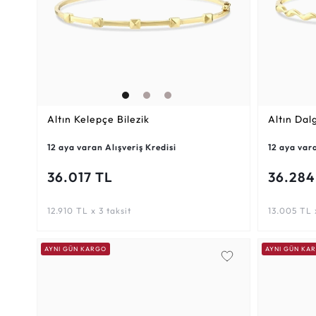
Altın Kelepçe Bilezik
Altın Dal
12 aya varan Alışveriş Kredisi
12 aya vara
36.017 TL
36.284
12.910 TL x 3 taksit
13.005 TL x
AYNI GÜN KARGO
AYNI GÜN KA