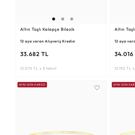
Altın Taşlı Kelepçe Bilezik
Altın Taşl
12 aya varan Alışveriş Kredisi
12 aya vara
33.682 TL
34.016
12.073 TL x 3 taksit
12.192 TL x
AYNI GÜN KARGO
AYNI GÜN KA