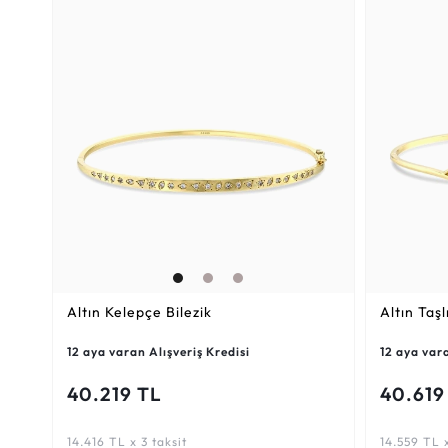
Altın Kelepçe Bilezik
Altın Taşl
12 aya varan Alışveriş Kredisi
12 aya vara
40.219 TL
40.619
14.416 TL x 3 taksit
14.559 TL x