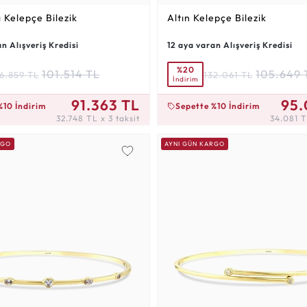
ı Kelepçe Bilezik
Altın Kelepçe Bilezik
n Alışveriş Kredisi
12 aya varan Alışveriş Kredisi
%20
101.514 TL
105.649 
6.859 TL
132.061 TL
İndirim
 3 taksit
34.081 TL x 3 taksit
91.363 TL
95.
%10 İndirim
Sepette %10 İndirim
32.748 TL x 3 taksit
34.081 T
RGO
AYNI GÜN KARGO