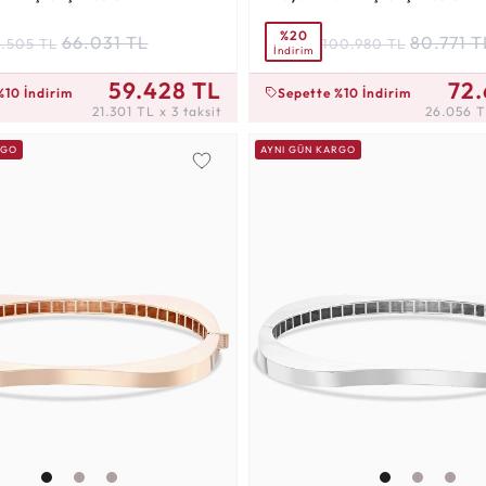
%20
66.031 TL
80.771 T
.505 TL
100.980 TL
İndirim
 3 taksit
26.056 TL x 3 taksit
59.428 TL
72.
%10 İndirim
Sepette %10 İndirim
21.301 TL x 3 taksit
26.056 TL
RGO
AYNI GÜN KARGO