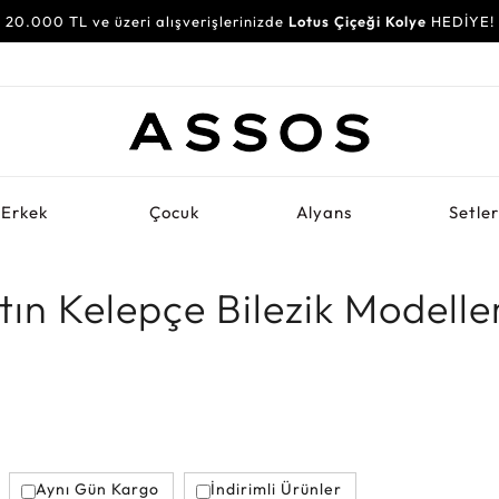
20.000 TL ve üzeri alışverişlerinizde
Lotus Çiçeği Kolye
HEDİYE!
Erkek
Çocuk
Alyans
Setle
tın Kelepçe Bilezik Modelle
Aynı Gün Kargo
İndirimli Ürünler