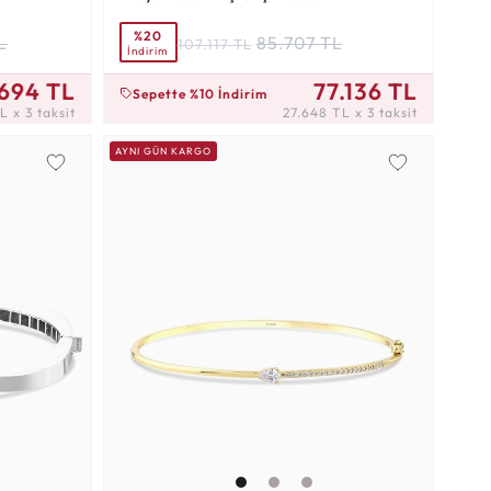
%20
L
85.707 TL
107.117 TL
İndirim
27.648 TL x 3 taksit
694 TL
77.136 TL
Sepette %10 İndirim
 x 3 taksit
27.648 TL x 3 taksit
AYNI GÜN KARGO