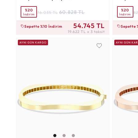
%20
%20
60.828 TL
76.035 TL
82
İndirim
İndirim
19.622 TL x 3 taksit
21.301 TL x
54.745 TL
Sepette %10 İndirim
Sepette 
19.622 TL x 3 taksit
AYNI GÜN KARGO
AYNI GÜN KA