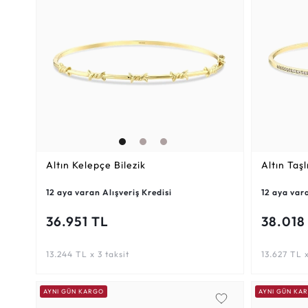
Altın Kelepçe Bilezik
Altın Taşl
12 aya varan Alışveriş Kredisi
12 aya vara
36.951 TL
38.018
13.244 TL x 3 taksit
13.627 TL x
AYNI GÜN KARGO
AYNI GÜN KA