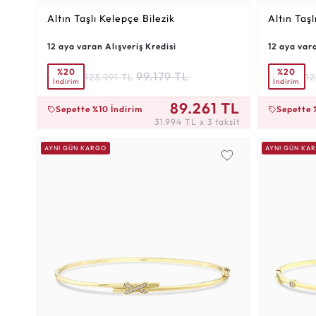
Altın Taşlı Kelepçe Bilezik
Altın Taşl
12 aya varan Alışveriş Kredisi
12 aya vara
%20
%20
99.179 TL
123.991 TL
12
İndirim
İndirim
31.994 TL x 3 taksit
32.748 TL x
89.261 TL
Sepette %10 İndirim
Sepette 
31.994 TL x 3 taksit
AYNI GÜN KARGO
AYNI GÜN KA