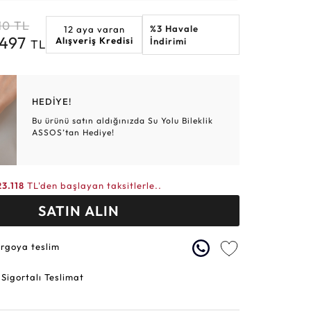
Altın Hasır Setler
Elmas Bilezikler
Altın Tesbihler
Violet
Burç
10
TL
%3 Havale
12 aya varan
.497
Alışveriş Kredisi
İndirimi
TL
HEDİYE!
Bu ürünü satın aldığınızda Su Yolu Bileklik
ASSOS’tan Hediye!
23.118
TL'den başlayan taksitlerle..
SATIN ALIN
argoya teslim
 Sigortalı Teslimat