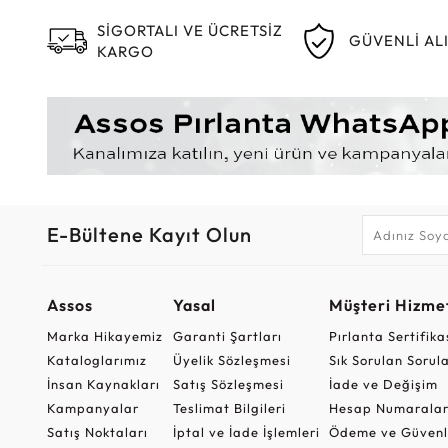
SİGORTALI VE ÜCRETSİZ
GÜVENLİ AL
KARGO
E-Bültene Kayıt Olun
Assos
Yasal
Müşteri Hizmet
Marka Hikayemiz
Garanti Şartları
Pırlanta Sertifika
Kataloglarımız
Üyelik Sözleşmesi
Sık Sorulan Sorul
İnsan Kaynakları
Satış Sözleşmesi
İade ve Değişim
Kampanyalar
Teslimat Bilgileri
Hesap Numaralar
Satış Noktaları
İptal ve İade İşlemleri
Ödeme ve Güvenl