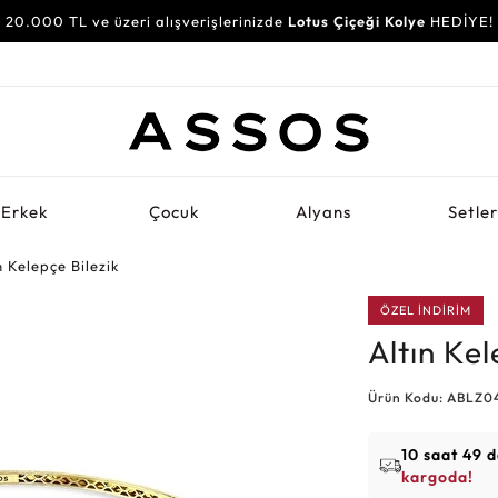
20.000 TL ve üzeri alışverişlerinizde
Lotus Çiçeği Kolye
HEDİYE!
Erkek
Çocuk
Alyans
Setle
n Kelepçe Bilezik
ÖZEL İNDİRİM
Altın Kel
Ürün Kodu: ABLZ0
10 saat 49 
kargoda!