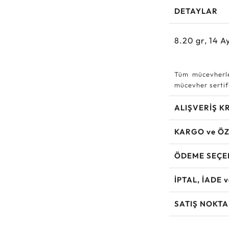
DETAYLAR
8.20
gr,
14
Ay
Tüm mücevherle
mücevher sertifi
ALIŞVERİŞ K
KARGO ve ÖZ
ÖDEME SEÇE
İPTAL, İADE 
SATIŞ NOKTA