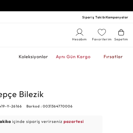
Sipariş Takibi
Kampanyalar
Hesabım
Favorilerim
Sepetim
r
Koleksiyonlar
Aynı Gün Kargo
Fırsatlar
epçe Bilezik
419-Y-26166
Barkod : 0031364770006
dakika
içinde sipariş verirseniz
pazartesi