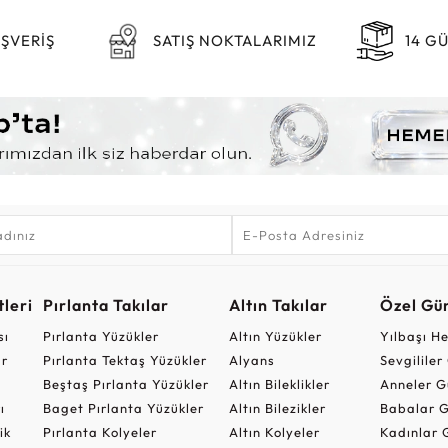
IŞVERİŞ
SATIŞ NOKTALARIMIZ
14 G
leri
Pırlanta Takılar
Altın Takılar
Özel Gü
sı
Pırlanta Yüzükler
Altın Yüzükler
Yılbaşı H
ar
Pırlanta Tektaş Yüzükler
Alyans
Sevgilile
Beştaş Pırlanta Yüzükler
Altın Bileklikler
Anneler G
ı
Baget Pırlanta Yüzükler
Altın Bilezikler
Babalar G
ik
Pırlanta Kolyeler
Altın Kolyeler
Kadınlar 