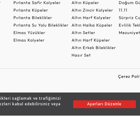
t
Pırlanta Safir Kolyeler
Altın Küpeler
Doğum Gü
Pırlanta Küpeler
Altın Zincir Kolyeler
11.11
Pırlanta Bileklikler
Altın Harf Kolyeler
Sürpriz 
Pırlanta Su Yolu Bileklikler
Altın Halka Küpeler
Evlilik Tek
Elmas Yüzükler
Altın Setler
Mezuniyet
Elmas Kolyeler
Altın Harf Küpeler
Altın Erkek Bileklikler
Hasır Set
Çerez Poli
likleri sağlamak ve trafiğimizi
Copyright © 2026 Assos Pırlanta - Bu sitenin tüm hakları saklıdır.
ezleri kabul edebilirsiniz veya
Ayarları Düzenle