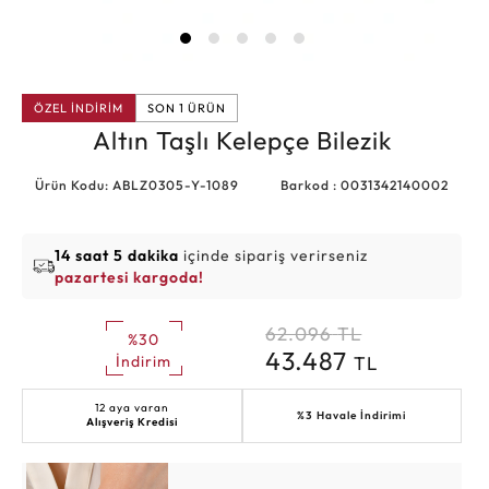
ÖZEL İNDİRİM
SON 1 ÜRÜN
Altın Taşlı Kelepçe Bilezik
Ürün Kodu: ABLZ0305-Y-1089
Barkod : 0031342140002
14 saat 5 dakika
içinde sipariş verirseniz
pazartesi kargoda!
62.096
TL
%30
43.487
TL
İndirim
12 aya varan
%3 Havale İndirimi
Alışveriş Kredisi