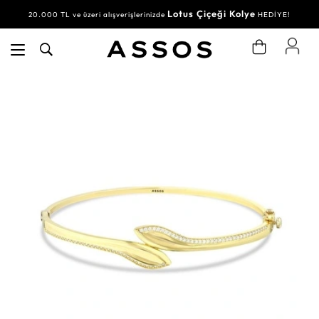
Lotus Çiçeği Kolye
20.000 TL ve üzeri alışverişlerinizde
HEDİYE!