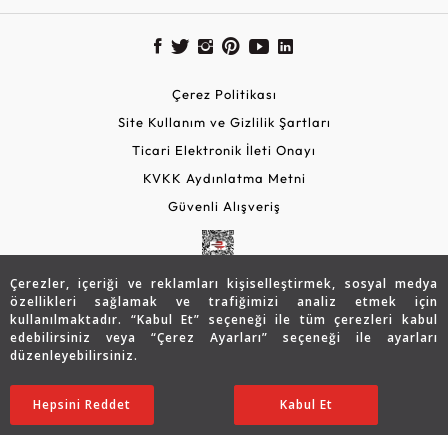
Çerez Politikası
Site Kullanım ve Gizlilik Şartları
Ticari Elektronik İleti Onayı
KVKK Aydınlatma Metni
Güvenli Alışveriş
Çerezler, içeriği ve reklamları kişiselleştirmek, sosyal medya
özellikleri sağlamak ve trafiğimizi analiz etmek için
kullanılmaktadır. “Kabul Et” seçeneği ile tüm çerezleri kabul
edebilirsiniz veya “Çerez Ayarları” seçeneği ile ayarları
düzenleyebilirsiniz.
© 2026 Assos Diamond
62.096
TL
SATIN ALIN
Hepsini Reddet
Ayarları Düzenle
Kabul Et
43.487
TL
Copyright © 2026 Assos Pırlanta - Bu sitenin tüm hakları