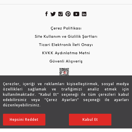
Çerez Politikası
Site Kullanım ve Gizlilik Şartları
Ticari Elektronik İleti Onayı
KVKK Aydınlatma Metni
Güvenli Alışveriş
Çerezler, içeriği ve reklamları kişiselleştirmek, sosyal medya
özellikleri sağlamak ve trafiğimizi analiz etmek için
kullanılmaktadır. “Kabul Et” seçeneği ile tüm çerezleri kabul
edebilirsiniz veya “Çerez Ayarları” seçeneği ile ayarları
düzenleyebilirsiniz.
© 2026 Assos Diamond
22.292
TL
SATIN ALIN
Hepsini Reddet
Ayarları Düzenle
Kabul Et
17.820
TL
Copyright © 2026 Assos Pırlanta - Bu sitenin tüm hakları