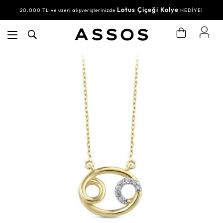
Lotus Çiçeği Kolye
20.000 TL ve üzeri alışverişlerinizde
HEDİYE!