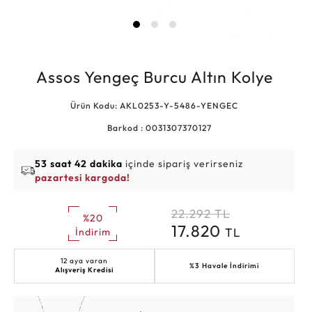
Assos Yengeç Burcu Altın Kolye
Ürün Kodu: AKL0253-Y-5486-YENGEC
Barkod : 0031307370127
53 saat 42 dakika
içinde sipariş verirseniz
pazartesi kargoda!
22.292
TL
%20
17.820
TL
İndirim
12 aya varan
%3 Havale İndirimi
Alışveriş Kredisi