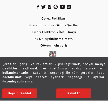
Çerez Politikası
Site Kullanım ve Gizlilik Şartları
Ticari Elektronik İleti Onayı
KVKK Aydınlatma Metni
Güvenli Alışveriş
Çerezler, içeriği ve reklamları kişiselleştirmek, sosyal medya
özellikleri sağlamak ve trafiğimizi analiz etmek için
kullanılmaktadır. “Kabul Et” seçeneği ile tüm çerezleri kabul
edebilirsiniz veya “Çerez Ayarları” seçeneği ile ayarları
düzenleyebilirsiniz.
© 2026 Assos Diamond
18.175
TL
SATIN ALIN
Hepsini Reddet
Ayarları Düzenle
Kabul Et
14.553
TL
Copyright © 2026 Assos Pırlanta - Bu sitenin tüm hakları
saklıdır.