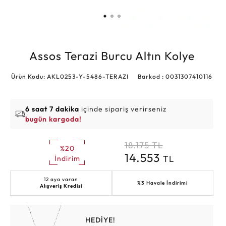
Assos Terazi Burcu Altın Kolye
Ürün Kodu: AKL0253-Y-5486-TERAZI
Barkod : 0031307410116
6 saat 7 dakika
içinde sipariş verirseniz
bugün kargoda!
18.175
TL
%20
14.553
TL
İndirim
12 aya varan
%3 Havale İndirimi
Alışveriş Kredisi
HEDİYE!