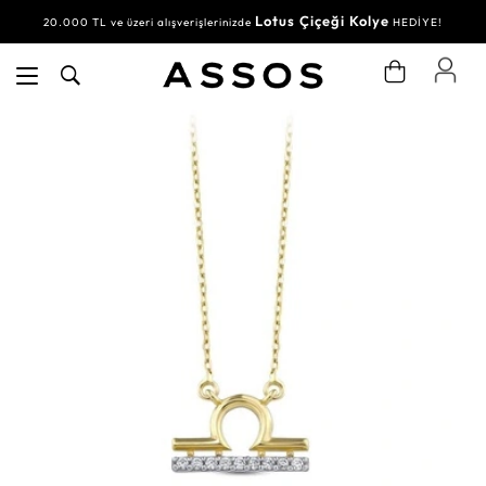
Lotus Çiçeği Kolye
20.000 TL ve üzeri alışverişlerinizde
HEDİYE!