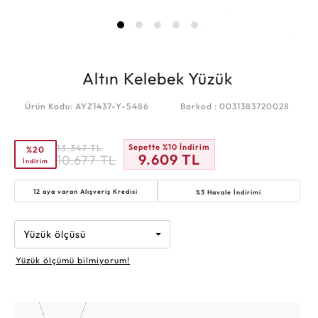
Altın Kelebek Yüzük
Ürün Kodu: AYZ1437-Y-5486
Barkod : 0031383720028
13.347
TL
Sepette %10 İndirim
%20
9.609
TL
10.677
TL
İndirim
12 aya varan
Alışveriş Kredisi
%3 Havale İndirimi
Yüzük ölçüsü
Yüzük ölçümü bilmiyorum!