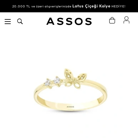
Lotus Çiçeği Kolye
20.000 TL ve üzeri alışverişlerinizde
HEDİYE!