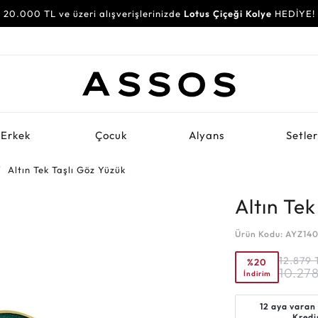
20.000 TL ve üzeri alışverişlerinizde
Lotus Çiçeği Kolye
HEDİYE!
Erkek
Çocuk
Alyans
Setle
Altın Tek Taşlı Göz Yüzük
Altın Tek
Ürün Kodu: AYZ14
12.879
%20
10.27
İndirim
12 aya varan
Kredi