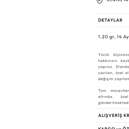
DETAYLAR
1.20
gr,
14
Ay
Yüzük ölçünüz
hakkınızın ka
yapınız. Standa
yazılan, özel o
değişim yapıla
Tüm mücevher
altında, özel
gönderilmektedi
ALIŞVERİŞ K
KARGO ve ÖZ