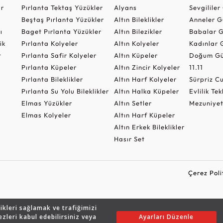
ar
Pırlanta Tektaş Yüzükler
Alyans
Sevgilile
Beştaş Pırlanta Yüzükler
Altın Bileklikler
Anneler G
ı
Baget Pırlanta Yüzükler
Altın Bilezikler
Babalar G
ik
Pırlanta Kolyeler
Altın Kolyeler
Kadınlar 
t
Pırlanta Safir Kolyeler
Altın Küpeler
Doğum Gü
Pırlanta Küpeler
Altın Zincir Kolyeler
11.11
Pırlanta Bileklikler
Altın Harf Kolyeler
Sürpriz 
Pırlanta Su Yolu Bileklikler
Altın Halka Küpeler
Evlilik Tek
Elmas Yüzükler
Altın Setler
Mezuniyet
Elmas Kolyeler
Altın Harf Küpeler
Altın Erkek Bileklikler
Hasır Set
Çerez Poli
likleri sağlamak ve trafiğimizi
Copyright © 2026 Assos Pırlanta - Bu sitenin tüm hakları saklıdır.
ezleri kabul edebilirsiniz veya
Ayarları Düzenle