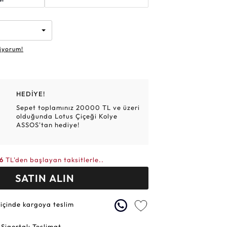
Altın Hasır Setler
Elmas Bilezikler
Altın Tesbihler
Violet
Burç
iyorum!
HEDİYE!
Sepet toplamınız 20000 TL ve üzeri
olduğunda Lotus Çiçeği Kolye
ASSOS'tan hediye!
6
TL'den başlayan taksitlerle..
SATIN ALIN
 içinde kargoya teslim
 Sigortalı Teslimat