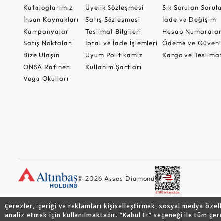
Kataloglarımız
Üyelik Sözleşmesi
Sık Sorulan Sorul
İnsan Kaynakları
Satış Sözleşmesi
İade ve Değişim
Kampanyalar
Teslimat Bilgileri
Hesap Numaralar
Satış Noktaları
İptal ve İade İşlemleri
Ödeme ve Güvenl
Bize Ulaşın
Uyum Politikamız
Kargo ve Teslima
ONSA Rafineri
Kullanım Şartları
Vega Okulları
© 2026 Assos Diamond
Çerezler, içeriği ve reklamları kişiselleştirmek, sosyal medya özel
analiz etmek için kullanılmaktadır. “Kabul Et” seçeneği ile tüm çer