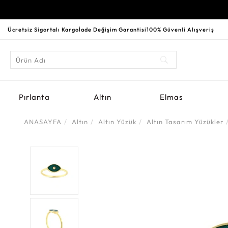
Ücretsiz Sigortalı Kargo
İade Değişim Garantisi
100% Güvenli Alışveriş
Pırlanta
Altın
Elmas
ANASAYFA
Altın
Altın Yüzük
Altın Tasarım Yüzükler