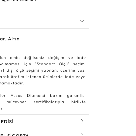
ar, Altın
den emin değilseniz değişim ve iade
ybolmaması için "Standart Ölçü" seçimi
rt dışı ölçü seçimi yapılan, üzerine yazı
larak üretim istenen ürünlerde iade veya
mamaktadır.
ler Assos Diamond bakım garantisi
 mücevher sertifikalarıyla birlikte
r.
REDİSİ
EL SİGORTA