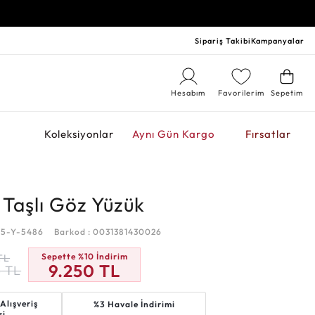
Sipariş Takibi
Kampanyalar
Hesabım
Favorilerim
Sepetim
r
Koleksiyonlar
Aynı Gün Kargo
Fırsatlar
 Taşlı Göz Yüzük
05-Y-5486
Barkod : 0031381430026
Sepette %10 İndirim
TL
9.250
TL
8
TL
Alışveriş
%3 Havale İndirimi
si