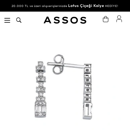
Lotus Çiçeği Kolye
20.000 TL ve üzeri alışverişlerinizde
HEDİYE!