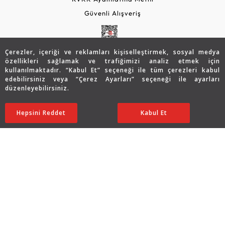
Güvenli Alışveriş
Çerezler, içeriği ve reklamları kişiselleştirmek, sosyal medya
özellikleri sağlamak ve trafiğimizi analiz etmek için
kullanılmaktadır. “Kabul Et” seçeneği ile tüm çerezleri kabul
edebilirsiniz veya “Çerez Ayarları” seçeneği ile ayarları
düzenleyebilirsiniz.
© 2026 Assos Diamond
58.160
TL
SATIN ALIN
Hepsini Reddet
Ayarları Düzenle
Kabul Et
29.080
TL
Copyright © 2026 Assos Pırlanta - Bu sitenin tüm hakları
saklıdır.