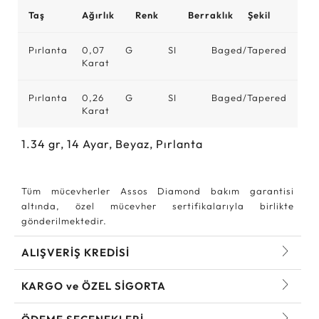
Taş
Ağırlık
Renk
Berraklık
Şekil
Pırlanta
0,07
G
SI
Baged/Tapered
Karat
Pırlanta
0,26
G
SI
Baged/Tapered
Karat
1.34
gr,
14
Ayar, Beyaz, Pırlanta
Tüm mücevherler Assos Diamond bakım garantisi
altında, özel mücevher sertifikalarıyla birlikte
gönderilmektedir.
ALIŞVERİŞ KREDİSİ
KARGO ve ÖZEL SİGORTA