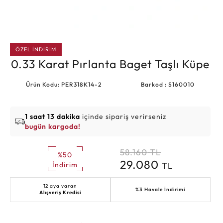
ÖZEL İNDİRİM
0.33 Karat Pırlanta Baget Taşlı Küpe
Ürün Kodu: PER318K14-2
Barkod : S160010
1 saat 13 dakika
içinde sipariş verirseniz
bugün kargoda!
58.160
TL
%50
29.080
TL
İndirim
12 aya varan
%3 Havale İndirimi
Alışveriş Kredisi