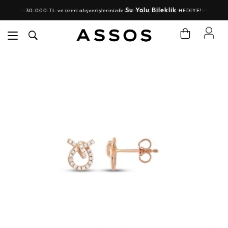
Su Yolu Bileklik
30.000 TL ve üzeri alışverişlerinizde
HEDİYE!