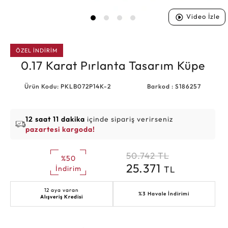
Video İzle
ÖZEL İNDİRİM
0.17 Karat Pırlanta Tasarım Küpe
Ürün Kodu: PKLB072P14K-2
Barkod : S186257
12 saat 11 dakika
içinde sipariş verirseniz
pazartesi kargoda!
50.742
TL
%50
25.371
TL
İndirim
12 aya varan
%3 Havale İndirimi
Alışveriş Kredisi