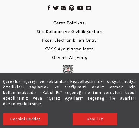
Çerez Politikası
Site Kullanım ve Gizlilik Şartları
Ticari Elektronik İleti Onayı
KVKK Aydınlatma Metni
Güvenli Alışveriş
Çerezler, içeriği ve reklamları kişiselleştirmek, sosyal medya
özellikleri sağlamak ve trafiğimizi analiz etmek için
kullanılmaktadır. “Kabul Et” seçeneği ile tüm çerezleri kabul
edebilirsiniz veya “Çerez Ayarları” seçeneği ile ayarları
düzenleyebilirsiniz.
© 2026 Assos Diamond
78.546
TL
SATIN ALIN
Hepsini Reddet
Ayarları Düzenle
Kabul Et
54.975
TL
Copyright © 2026 Assos Pırlanta - Bu sitenin tüm hakları
saklıdır.