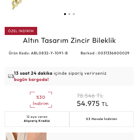
ÖZEL İNDİRİM
Altın Tasarım Zincir Bileklik
Ürün Kodu: ABL0832-Y-1091-B
Barkod : 0031336800029
13 saat 24 dakika
içinde sipariş verirseniz
bugün kargoda!
78.546
TL
%30
54.975
TL
İndirim
12 aya varan
%3 Havale İndirimi
Alışveriş Kredisi