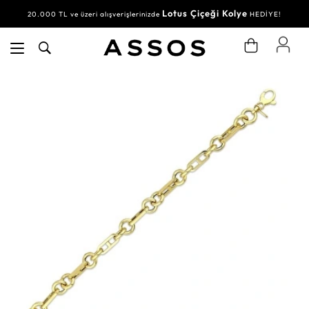
Lotus Çiçeği Kolye
20.000 TL ve üzeri alışverişlerinizde
HEDİYE!