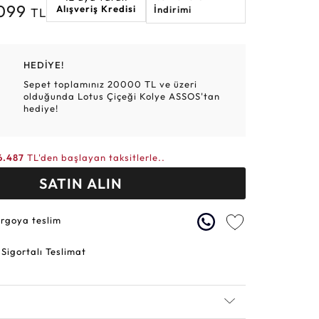
.099
Alışveriş Kredisi
İndirimi
TL
Altın Hasır Setler
Elmas Bilezikler
Altın Tesbihler
Violet
Burç
HEDİYE!
Sepet toplamınız 20000 TL ve üzeri
olduğunda Lotus Çiçeği Kolye ASSOS'tan
hediye!
6.487
TL'den başlayan taksitlerle..
SATIN ALIN
argoya teslim
 Sigortalı Teslimat