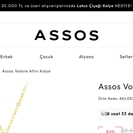
20.000 TL ve üzeri alışverişlerinizde
Lotus Çiçeği Kolye
HEDİYE!
Erkek
Çocuk
Alyans
Setle
Assos Volare Altın Kolye
Assos Vo
Ürün Kodu: AKL0
8 saat 33 d
22.
%20