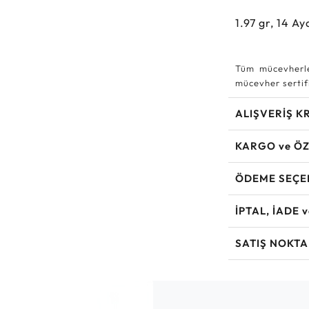
1.97
gr,
14
Aya
Tüm mücevherle
mücevher sertifi
ALIŞVERİŞ K
KARGO ve ÖZ
ÖDEME SEÇE
İPTAL, İADE 
SATIŞ NOKTA