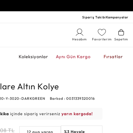
Sipariş Takibi
Kampanyalar
Hesabım
Favorilerim
Sepetim
r
Koleksiyonlar
Aynı Gün Kargo
Fırsatlar
lare Altın Kolye
520-Y-3020-DARKGREEN
Barkod : 0031339320016
akika
içinde sipariş verirseniz
yarın kargoda!
608
TL
%3 Havale
12 aya varan