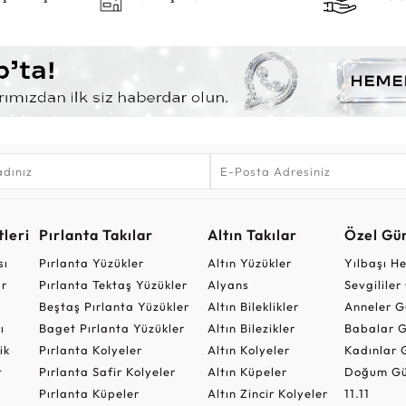
leri
Pırlanta Takılar
Altın Takılar
Özel Gü
sı
Pırlanta Yüzükler
Altın Yüzükler
Yılbaşı H
ar
Pırlanta Tektaş Yüzükler
Alyans
Sevgilile
Beştaş Pırlanta Yüzükler
Altın Bileklikler
Anneler G
ı
Baget Pırlanta Yüzükler
Altın Bilezikler
Babalar G
ik
Pırlanta Kolyeler
Altın Kolyeler
Kadınlar 
t
Pırlanta Safir Kolyeler
Altın Küpeler
Doğum Gü
Pırlanta Küpeler
Altın Zincir Kolyeler
11.11