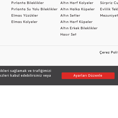
Pırlanta Bileklikler
Altın Harf Kolyeler
Sürpriz 
Pırlanta Su Yolu Bileklikler
Altın Halka Küpeler
Evlilik Tek
Elmas Yüzükler
Altın Setler
Mezuniyet
Elmas Kolyeler
Altın Harf Küpeler
Altın Erkek Bileklikler
Hasır Set
Çerez Poli
likleri sağlamak ve trafiğimizi
Copyright © 2026 Assos Pırlanta - Bu sitenin tüm hakları saklıdır.
ezleri kabul edebilirsiniz veya
Ayarları Düzenle