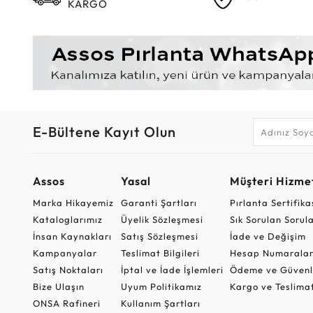
KARGO
E-Bültene Kayıt Olun
Assos
Yasal
Müşteri Hizmet
Marka Hikayemiz
Garanti Şartları
Pırlanta Sertifika
Kataloglarımız
Üyelik Sözleşmesi
Sık Sorulan Sorul
İnsan Kaynakları
Satış Sözleşmesi
İade ve Değişim
Kampanyalar
Teslimat Bilgileri
Hesap Numaralar
Satış Noktaları
İptal ve İade İşlemleri
Ödeme ve Güvenl
Bize Ulaşın
Uyum Politikamız
Kargo ve Teslima
ONSA Rafineri
Kullanım Şartları