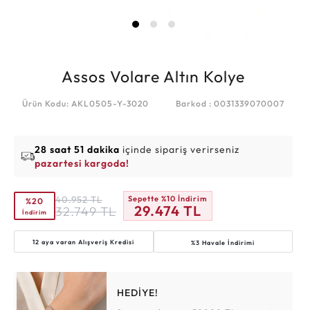
Assos Volare Altın Kolye
Ürün Kodu: AKL0505-Y-3020
Barkod : 0031339070007
28 saat 51 dakika
içinde sipariş verirseniz
pazartesi kargoda!
40.952
TL
Sepette %10 İndirim
%20
29.474
TL
32.749
TL
İndirim
12 aya varan
Alışveriş Kredisi
%3 Havale İndirimi
HEDİYE!