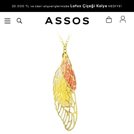
Lotus Çiçeği Kolye
20.000 TL ve üzeri alışverişlerinizde
HEDİYE!