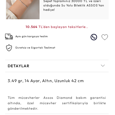
Sepet toplamınız 30000 TL ve üzeri
olduğunda Su Yolu Bileklik ASSOS'tan
hediye!
10.564
TL'den başlayan taksitlerle..
Aynı gün kargoya teslim
Ücretsiz ve Sigortalı Teslimat
DETAYLAR
3.49
gr,
14
Ayar, Altın, Uzunluk 42 cm
Tüm mücevherler Assos Diamond bakım garantisi
altında, özel mücevher sertifikalarıyla birlikte
gönderilmektedir.