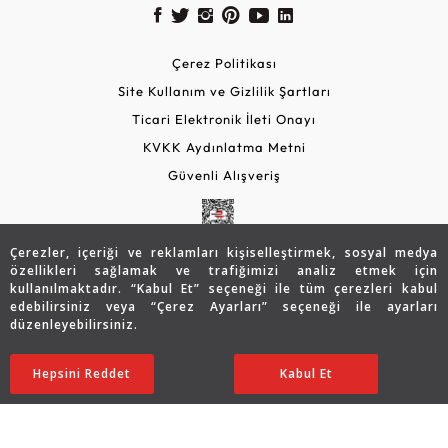
Çerez Politikası
Site Kullanım ve Gizlilik Şartları
Ticari Elektronik İleti Onayı
KVKK Aydınlatma Metni
Güvenli Alışveriş
Çerezler, içeriği ve reklamları kişiselleştirmek, sosyal medya
özellikleri sağlamak ve trafiğimizi analiz etmek için
kullanılmaktadır. “Kabul Et” seçeneği ile tüm çerezleri kabul
edebilirsiniz veya “Çerez Ayarları” seçeneği ile ayarları
düzenleyebilirsiniz.
© 2026 Assos Diamond
40.952
TL
Sepette %10 İndirim
SATIN ALIN
Hepsini Reddet
Ayarları Düzenle
Kabul Et
32.749
TL
29.474 TL
Copyright © 2026 Assos Pırlanta - Bu sitenin tüm hakları
saklıdır.