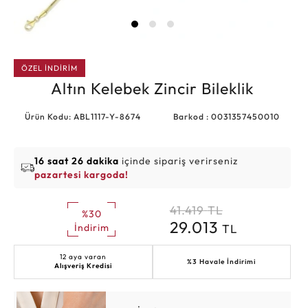
ÖZEL İNDİRİM
Altın Kelebek Zincir Bileklik
Ürün Kodu: ABL1117-Y-8674
Barkod : 0031357450010
16 saat 26 dakika
içinde sipariş verirseniz
pazartesi kargoda!
41.419
TL
%30
29.013
TL
İndirim
12 aya varan
%3 Havale İndirimi
Alışveriş Kredisi