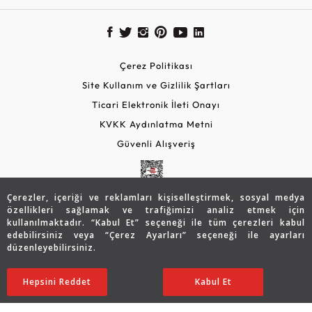
Çerez Politikası
Site Kullanım ve Gizlilik Şartları
Ticari Elektronik İleti Onayı
KVKK Aydınlatma Metni
Güvenli Alışveriş
Çerezler, içeriği ve reklamları kişiselleştirmek, sosyal medya
özellikleri sağlamak ve trafiğimizi analiz etmek için
kullanılmaktadır. “Kabul Et” seçeneği ile tüm çerezleri kabul
edebilirsiniz veya “Çerez Ayarları” seçeneği ile ayarları
düzenleyebilirsiniz.
© 2026 Assos Diamond
41.419
TL
SATIN ALIN
Hepsini Reddet
Ayarları Düzenle
Kabul Et
29.013
TL
Copyright © 2026 Assos Pırlanta - Bu sitenin tüm hakları