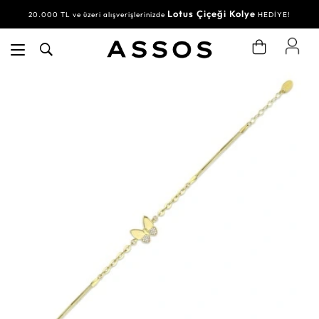
Lotus Çiçeği Kolye
20.000 TL ve üzeri alışverişlerinizde
HEDİYE!