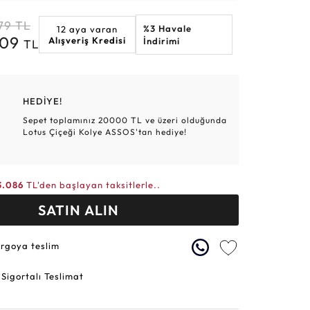
Altın Hasır Setler
Elmas Bilezikler
Altın Tesbihler
Violet
Burç
79
TL
%3 Havale
12 aya varan
609
Alışveriş Kredisi
İndirimi
TL
HEDİYE!
Sepet toplamınız 20000 TL ve üzeri olduğunda
Lotus Çiçeği Kolye ASSOS'tan hediye!
3.086
TL'den başlayan taksitlerle..
SATIN ALIN
argoya teslim
 Sigortalı Teslimat