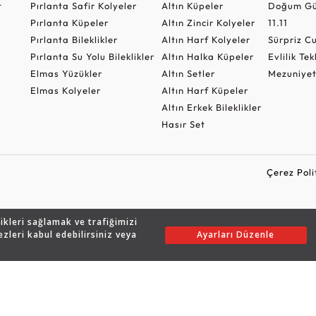
t
Pırlanta Safir Kolyeler
Altın Küpeler
Doğum Gü
Pırlanta Küpeler
Altın Zincir Kolyeler
11.11
Pırlanta Bileklikler
Altın Harf Kolyeler
Sürpriz 
Pırlanta Su Yolu Bileklikler
Altın Halka Küpeler
Evlilik Tek
Elmas Yüzükler
Altın Setler
Mezuniyet
Elmas Kolyeler
Altın Harf Küpeler
Altın Erkek Bileklikler
Hasır Set
Çerez Poli
likleri sağlamak ve trafiğimizi
Copyright © 2026 Assos Pırlanta - Bu sitenin tüm hakları saklıdır.
ezleri kabul edebilirsiniz veya
Ayarları Düzenle