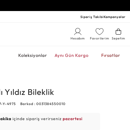
Sipariş Takibi
Kampanyalar
Hesabım
Favorilerim
Sepetim
r
Koleksiyonlar
Aynı Gün Kargo
Fırsatlar
ı Yıldız Bileklik
17-Y-4975
Barkod : 0031384550010
dakika
içinde sipariş verirseniz
pazartesi