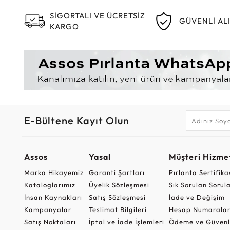
SİGORTALI VE ÜCRETSİZ
GÜVENLİ AL
KARGO
E-Bültene Kayıt Olun
Assos
Yasal
Müşteri Hizmet
Marka Hikayemiz
Garanti Şartları
Pırlanta Sertifika
Kataloglarımız
Üyelik Sözleşmesi
Sık Sorulan Sorul
İnsan Kaynakları
Satış Sözleşmesi
İade ve Değişim
Kampanyalar
Teslimat Bilgileri
Hesap Numaralar
Satış Noktaları
İptal ve İade İşlemleri
Ödeme ve Güvenl