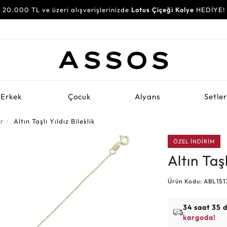
20.000 TL ve üzeri alışverişlerinizde
Lotus Çiçeği Kolye
HEDİYE!
Erkek
Çocuk
Alyans
Setle
er
Altın Taşlı Yıldız Bileklik
ÖZEL İNDİRİM
Altın Taşl
Ürün Kodu: ABL15
34 saat 35 
kargoda!