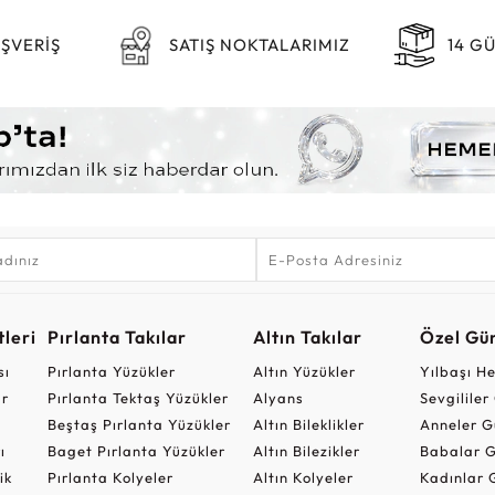
IŞVERİŞ
SATIŞ NOKTALARIMIZ
14 G
leri
Pırlanta Takılar
Altın Takılar
Özel Gü
sı
Pırlanta Yüzükler
Altın Yüzükler
Yılbaşı H
ar
Pırlanta Tektaş Yüzükler
Alyans
Sevgilile
Beştaş Pırlanta Yüzükler
Altın Bileklikler
Anneler G
ı
Baget Pırlanta Yüzükler
Altın Bilezikler
Babalar G
ik
Pırlanta Kolyeler
Altın Kolyeler
Kadınlar 