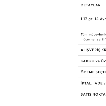
DETAYLAR
1.13
gr,
14
Aya
Tüm mücevherle
mücevher sertifi
ALIŞVERİŞ K
KARGO ve ÖZ
ÖDEME SEÇE
İPTAL, İADE 
SATIŞ NOKTA