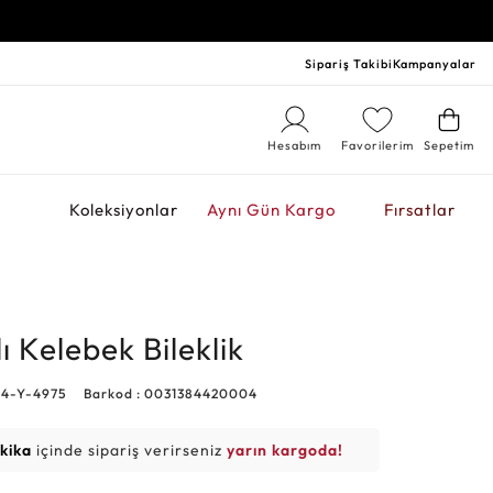
Sipariş Takibi
Kampanyalar
Hesabım
Favorilerim
Sepetim
r
Koleksiyonlar
Aynı Gün Kargo
Fırsatlar
lı Kelebek Bileklik
04-Y-4975
Barkod : 0031384420004
akika
içinde sipariş verirseniz
yarın kargoda!