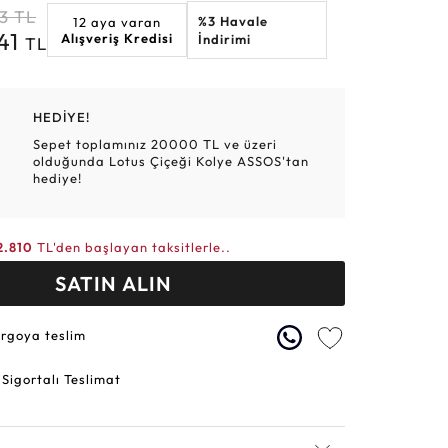
73
TL
%3 Havale
12 aya varan
Altın Hasır Setler
Elmas Bilezikler
Altın Tesbihler
Violet
Burç
841
Alışveriş Kredisi
İndirimi
TL
HEDİYE!
Sepet toplamınız 20000 TL ve üzeri
olduğunda Lotus Çiçeği Kolye ASSOS'tan
hediye!
2.810
TL'den başlayan taksitlerle..
SATIN ALIN
argoya teslim
 Sigortalı Teslimat