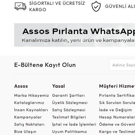
SİGORTALI VE ÜCRETSİZ
GÜVENLİ AL
KARGO
E-Bültene Kayıt Olun
Assos
Yasal
Müşteri Hizmet
Marka Hikayemiz
Garanti Şartları
Pırlanta Sertifika
Kataloglarımız
Üyelik Sözleşmesi
Sık Sorulan Sorul
İnsan Kaynakları
Satış Sözleşmesi
İade ve Değişim
Kampanyalar
Teslimat Bilgileri
Hesap Numaralar
Satış Noktaları
İptal ve İade İşlemleri
Ödeme ve Güvenl
Bize Ulaşın
Uyum Politikamız
Kargo ve Teslima