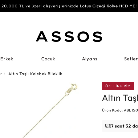
20.000 TL ve üzeri alışverişlerinizde
Lotus Çiçeği Kolye
HEDİYE!
Erkek
Çocuk
Alyans
Setle
er
Altın Taşlı Kelebek Bileklik
ÖZEL İNDİRİM
Altın Taş
Ürün Kodu: ABL15
7 saat 32 d