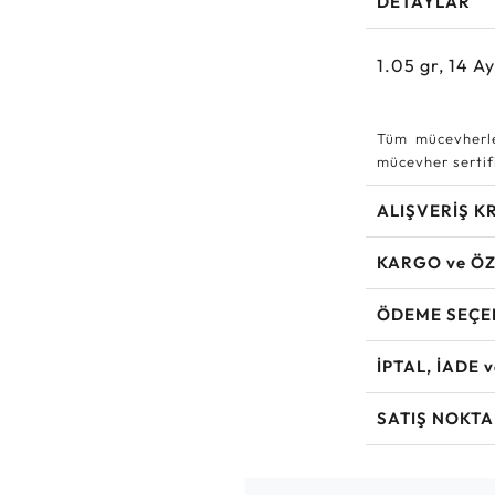
DETAYLAR
1.05
gr,
14
Ay
Tüm mücevherle
mücevher sertifi
ALIŞVERİŞ K
KARGO ve ÖZ
ÖDEME SEÇE
İPTAL, İADE 
SATIŞ NOKTA