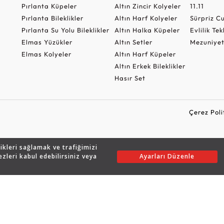
Pırlanta Küpeler
Altın Zincir Kolyeler
11.11
Pırlanta Bileklikler
Altın Harf Kolyeler
Sürpriz 
Pırlanta Su Yolu Bileklikler
Altın Halka Küpeler
Evlilik Tek
Elmas Yüzükler
Altın Setler
Mezuniyet
Elmas Kolyeler
Altın Harf Küpeler
Altın Erkek Bileklikler
Hasır Set
Çerez Poli
likleri sağlamak ve trafiğimizi
Copyright © 2026 Assos Pırlanta - Bu sitenin tüm hakları saklıdır.
ezleri kabul edebilirsiniz veya
Ayarları Düzenle