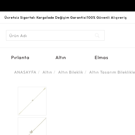
Ücretsiz Sigortalı Kargo
İade Değişim Garantisi
100% Güvenli Alışveriş
Pırlanta
Altın
Elmas
ANASAYFA
Altın
Altın Bileklik
Altın Tasarım Bileklikl