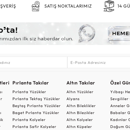
IŞVERİŞ
SATIŞ NOKTALARIMIZ
14 G
leri
Pırlanta Takılar
Altın Takılar
Özel Gü
sı
Pırlanta Yüzükler
Altın Yüzükler
Yılbaşı H
ar
Pırlanta Tektaş Yüzükler
Alyans
Sevgilile
Beştaş Pırlanta Yüzükler
Altın Bileklikler
Anneler G
ı
Baget Pırlanta Yüzükler
Altın Bilezikler
Babalar G
ik
Pırlanta Kolyeler
Altın Kolyeler
Kadınlar 
t
Pırlanta Safir Kolyeler
Altın Küpeler
Doğum Gü