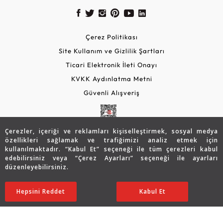
Çerez Politikası
Site Kullanım ve Gizlilik Şartları
Ticari Elektronik İleti Onayı
KVKK Aydınlatma Metni
Güvenli Alışveriş
Çerezler, içeriği ve reklamları kişiselleştirmek, sosyal medya
özellikleri sağlamak ve trafiğimizi analiz etmek için
kullanılmaktadır. “Kabul Et” seçeneği ile tüm çerezleri kabul
edebilirsiniz veya “Çerez Ayarları” seçeneği ile ayarları
düzenleyebilirsiniz.
© 2026 Assos Diamond
19.070
TL
SATIN ALIN
Hepsini Reddet
Ayarları Düzenle
Kabul Et
15.256
TL
Copyright © 2026 Assos Pırlanta - Bu sitenin tüm hakları
saklıdır.