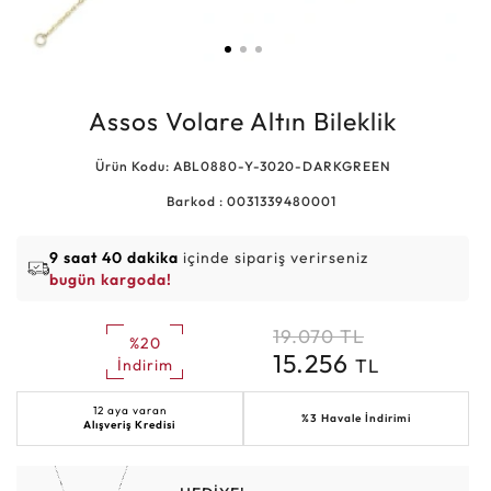
Assos Volare Altın Bileklik
Ürün Kodu: ABL0880-Y-3020-DARKGREEN
Barkod : 0031339480001
9 saat 40 dakika
içinde sipariş verirseniz
bugün kargoda!
19.070
TL
%20
15.256
TL
İndirim
12 aya varan
%3 Havale İndirimi
Alışveriş Kredisi