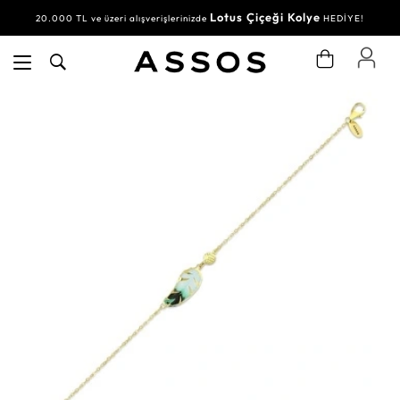
Lotus Çiçeği Kolye
20.000 TL ve üzeri alışverişlerinizde
HEDİYE!