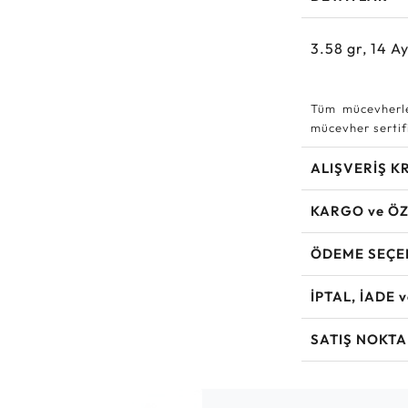
3.58
gr,
14
Ay
Tüm mücevherle
mücevher sertifi
ALIŞVERİŞ K
KARGO ve ÖZ
ÖDEME SEÇE
İPTAL, İADE 
SATIŞ NOKTA