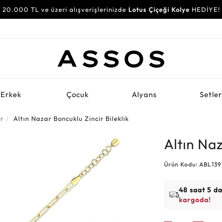
20.000 TL ve üzeri alışverişlerinizde
Lotus Çiçeği Kolye
HEDİYE!
Erkek
Çocuk
Alyans
Setle
er
Altın Nazar Boncuklu Zincir Bileklik
Altın Naz
Ürün Kodu: ABL13
48 saat 5 d
kargoda!