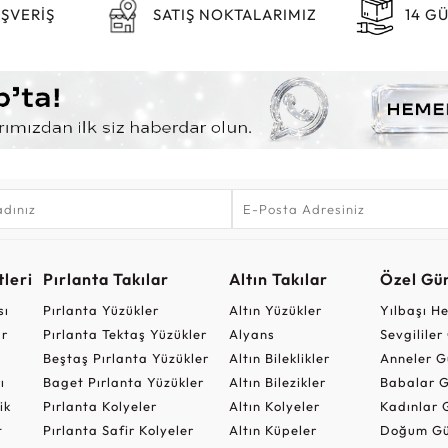
IŞVERİŞ
SATIŞ NOKTALARIMIZ
14 G
leri
Pırlanta Takılar
Altın Takılar
Özel Gü
sı
Pırlanta Yüzükler
Altın Yüzükler
Yılbaşı H
ar
Pırlanta Tektaş Yüzükler
Alyans
Sevgilile
Beştaş Pırlanta Yüzükler
Altın Bileklikler
Anneler G
ı
Baget Pırlanta Yüzükler
Altın Bilezikler
Babalar G
ik
Pırlanta Kolyeler
Altın Kolyeler
Kadınlar 
t
Pırlanta Safir Kolyeler
Altın Küpeler
Doğum Gü