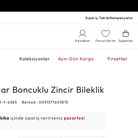
Sipariş Takibi
Kampanyalar
Hesabım
Favorilerim
Sepetim
r
Koleksiyonlar
Aynı Gün Kargo
Fırsatlar
ar Boncuklu Zincir Bileklik
91-Y-6385
Barkod : 0031377603515
akika
içinde sipariş verirseniz
pazartesi