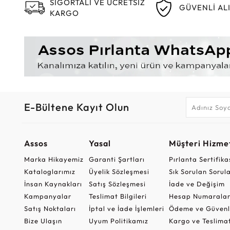
SİGORTALI VE ÜCRETSİZ
GÜVENLİ AL
KARGO
E-Bültene Kayıt Olun
Assos
Yasal
Müşteri Hizmet
Marka Hikayemiz
Garanti Şartları
Pırlanta Sertifika
Kataloglarımız
Üyelik Sözleşmesi
Sık Sorulan Sorul
İnsan Kaynakları
Satış Sözleşmesi
İade ve Değişim
Kampanyalar
Teslimat Bilgileri
Hesap Numaralar
Satış Noktaları
İptal ve İade İşlemleri
Ödeme ve Güvenl
Bize Ulaşın
Uyum Politikamız
Kargo ve Teslima