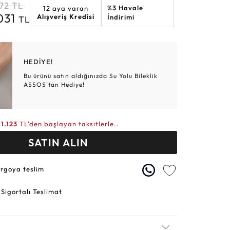
72
TL
%3 Havale
12 aya varan
Altın Hasır Setler
Elmas Bilezikler
Altın Tesbihler
Violet
Burç
031
Alışveriş Kredisi
İndirimi
TL
HEDİYE!
Bu ürünü satın aldığınızda Su Yolu Bileklik
ASSOS’tan Hediye!
11.123
TL'den başlayan taksitlerle..
SATIN ALIN
argoya teslim
 Sigortalı Teslimat