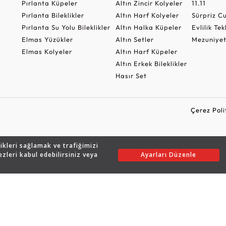
Pırlanta Küpeler
Altın Zincir Kolyeler
11.11
Pırlanta Bileklikler
Altın Harf Kolyeler
Sürpriz 
Pırlanta Su Yolu Bileklikler
Altın Halka Küpeler
Evlilik Tek
Elmas Yüzükler
Altın Setler
Mezuniyet
Elmas Kolyeler
Altın Harf Küpeler
Altın Erkek Bileklikler
Hasır Set
Çerez Poli
likleri sağlamak ve trafiğimizi
Copyright © 2026 Assos Pırlanta - Bu sitenin tüm hakları saklıdır.
ezleri kabul edebilirsiniz veya
Ayarları Düzenle