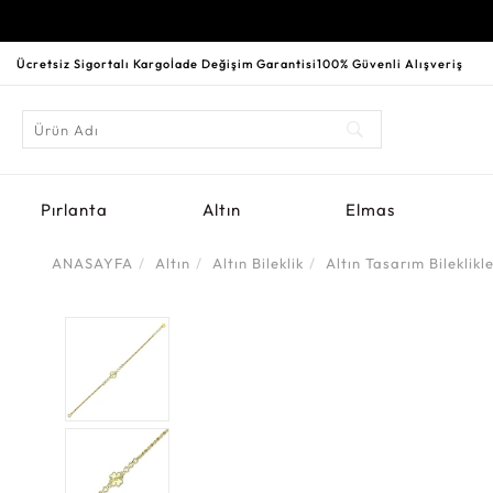
Ücretsiz Sigortalı Kargo
İade Değişim Garantisi
100% Güvenli Alışveriş
Pırlanta
Altın
Elmas
ANASAYFA
Altın
Altın Bileklik
Altın Tasarım Bileklikl