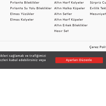
Pırlanta Bileklikler
Altın Harf Kolyeler
Sürpriz 
Pırlanta Su Yolu Bileklikler
Altın Halka Küpeler
Evlilik Tek
Elmas Yüzükler
Altın Setler
Mezuniyet
Elmas Kolyeler
Altın Harf Küpeler
Altın Erkek Bileklikler
Hasır Set
Çerez Poli
likleri sağlamak ve trafiğimizi
ezleri kabul edebilirsiniz veya
Ayarları Düzenle
Copyright © 2026 Assos Pırlanta - Bu sitenin tüm hakları saklıdır.