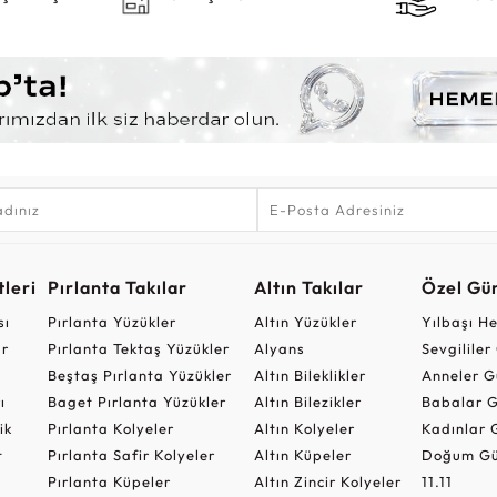
leri
Pırlanta Takılar
Altın Takılar
Özel Gü
sı
Pırlanta Yüzükler
Altın Yüzükler
Yılbaşı H
ar
Pırlanta Tektaş Yüzükler
Alyans
Sevgilile
Beştaş Pırlanta Yüzükler
Altın Bileklikler
Anneler G
ı
Baget Pırlanta Yüzükler
Altın Bilezikler
Babalar G
ik
Pırlanta Kolyeler
Altın Kolyeler
Kadınlar 
t
Pırlanta Safir Kolyeler
Altın Küpeler
Doğum Gü
Pırlanta Küpeler
Altın Zincir Kolyeler
11.11