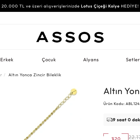
20.000 TL ve üzeri alışverişlerinizde
Lotus Çiçeği Kolye
HEDİYE!
Erkek
Çocuk
Alyans
Setle
er
Altın Yonca Zincir Bileklik
Altın Yon
Ürün Kodu: ABL12
9 saat 0 da
22.1
%20