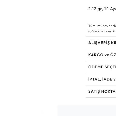
2.12
gr,
14
Ay
Tüm mücevherle
mücevher sertifi
ALIŞVERİŞ K
KARGO ve ÖZ
ÖDEME SEÇE
İPTAL, İADE 
SATIŞ NOKTA