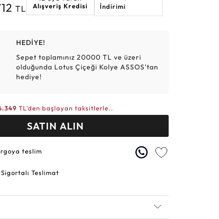
712
Alışveriş Kredisi
İndirimi
TL
Altın Hasır Setler
Elmas Bilezikler
Altın Tesbihler
Violet
Burç
HEDİYE!
Sepet toplamınız 20000 TL ve üzeri
olduğunda Lotus Çiçeği Kolye ASSOS'tan
hediye!
6.349
TL'den başlayan taksitlerle..
SATIN ALIN
argoya teslim
 Sigortalı Teslimat