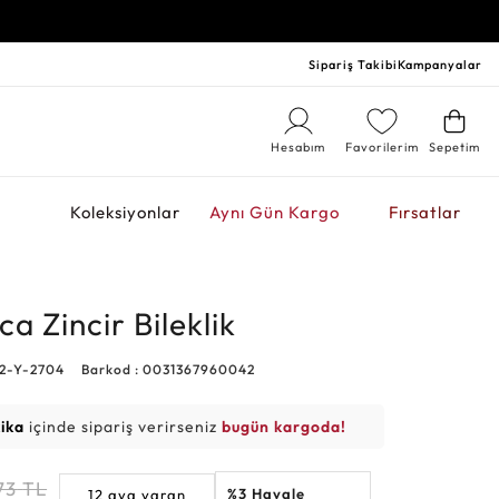
Sipariş Takibi
Kampanyalar
Hesabım
Favorilerim
Sepetim
r
Koleksiyonlar
Aynı Gün Kargo
Fırsatlar
ca Zincir Bileklik
42-Y-2704
Barkod : 0031367960042
kika
içinde sipariş verirseniz
bugün kargoda!
73
TL
%3 Havale
12 aya varan