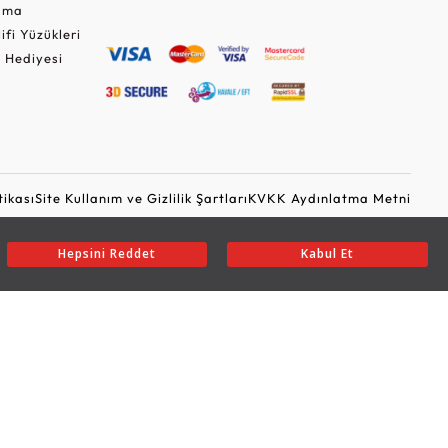
Cuma
lifi Yüzükleri
 Hediyesi
tikası
Site Kullanım ve Gizlilik Şartları
KVKK Aydınlatma Metni
Ticari Elektronik İleti Onayı
Güvenli Alışveriş
Hepsini Reddet
Kabul Et