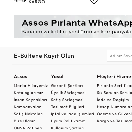
KARGO
E-Bültene Kayıt Olun
Assos
Yasal
Müşteri Hizmet
Marka Hikayemiz
Garanti Şartları
Pırlanta Sertifika
Kataloglarımız
Üyelik Sözleşmesi
Sık Sorulan Sorul
İnsan Kaynakları
Satış Sözleşmesi
İade ve Değişim
Kampanyalar
Teslimat Bilgileri
Hesap Numaralar
Satış Noktaları
İptal ve İade İşlemleri
Ödeme ve Güvenl
Bize Ulaşın
Uyum Politikamız
Kargo ve Teslima
ONSA Rafineri
Kullanım Şartları