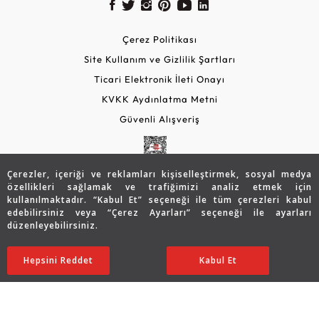
Çerez Politikası
Site Kullanım ve Gizlilik Şartları
Ticari Elektronik İleti Onayı
KVKK Aydınlatma Metni
Güvenli Alışveriş
Çerezler, içeriği ve reklamları kişiselleştirmek, sosyal medya
özellikleri sağlamak ve trafiğimizi analiz etmek için
kullanılmaktadır. “Kabul Et” seçeneği ile tüm çerezleri kabul
edebilirsiniz veya “Çerez Ayarları” seçeneği ile ayarları
düzenleyebilirsiniz.
© 2026 Assos Diamond
27.646
TL
SATIN ALIN
Hepsini Reddet
Ayarları Düzenle
Kabul Et
22.143
TL
Copyright © 2026 Assos Pırlanta - Bu sitenin tüm hakları
saklıdır.