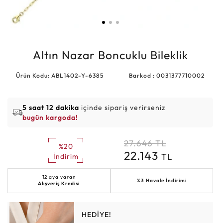
Altın Nazar Boncuklu Bileklik
Ürün Kodu: ABL1402-Y-6385
Barkod : 0031377710002
5 saat 12 dakika
içinde sipariş verirseniz
bugün kargoda!
27.646
TL
%20
22.143
TL
İndirim
12 aya varan
%3 Havale İndirimi
Alışveriş Kredisi
HEDİYE!