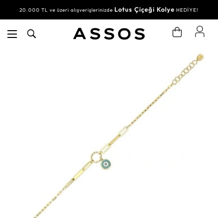
Lotus Çiçeği Kolye
20.000 TL ve üzeri alışverişlerinizde
HEDİYE!