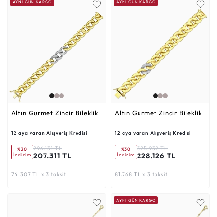
AYNI GÜN KARGO
AYNI GÜN KARGO
Altın Gurmet Zincir Bileklik
Altın Gurmet Zincir Bileklik
12 aya varan Alışveriş Kredisi
12 aya varan Alışveriş Kredisi
296.131 TL
325.932 TL
%30
%30
207.311 TL
228.126 TL
İndirim
İndirim
74.307 TL x 3 taksit
81.768 TL x 3 taksit
AYNI GÜN KARGO