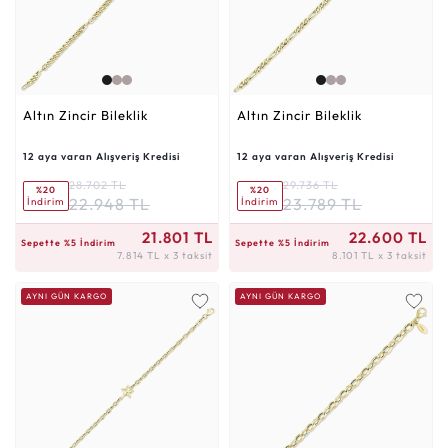
Altın Zincir Bileklik
Altın Zincir Bileklik
12 aya varan Alışveriş Kredisi
12 aya varan Alışveriş Kredisi
28.702 TL
29.736 TL
%20
%20
22.948 TL
23.789 TL
İndirim
İndirim
7.814 TL x 3 taksit
8.101 TL x 3 taksit
21.801 TL
22.600 TL
Sepette %5 İndirim
Sepette %5 İndirim
7.814 TL x 3 taksit
8.101 TL x 3 taksit
AYNI GÜN KARGO
AYNI GÜN KARGO