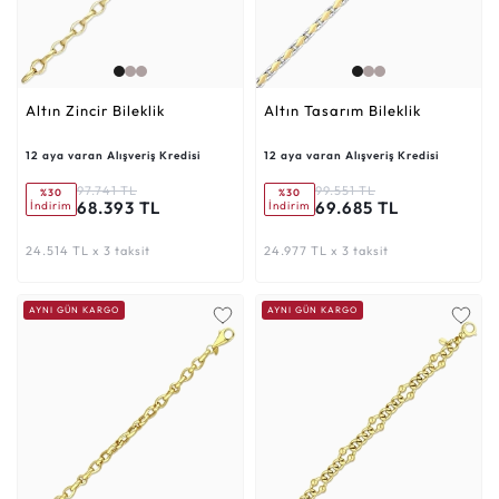
Altın Zincir Bileklik
Altın Tasarım Bileklik
12 aya varan Alışveriş Kredisi
12 aya varan Alışveriş Kredisi
97.741 TL
99.551 TL
%30
%30
68.393 TL
69.685 TL
İndirim
İndirim
24.514 TL x 3 taksit
24.977 TL x 3 taksit
AYNI GÜN KARGO
AYNI GÜN KARGO