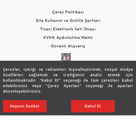
Çerez Politikası
Site Kullanım ve Gizlilik Şartları
Ticari Elektronik İleti Onayı
KVKK Aydınlatma Metni
Güvenli Alışveriş
Çerezler, içeriği ve reklamları kişiselleştirmek, sosyal medya
özellikleri sağlamak ve trafiğimizi analiz etmek için
kullanılmaktadır. “Kabul Et” seçeneği ile tüm çerezleri kabul
edebilirsiniz veya “Çerez Ayarları” seçeneği ile ayarları
düzenleyebilirsiniz.
© 2026 Assos Diamond
Hepsini Reddet
Ayarları Düzenle
Kabul Et
Copyright © 2026 Assos Pırlanta - Bu sitenin tüm hakları
saklıdır.