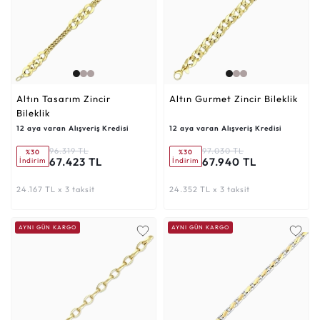
Altın Tasarım Zincir
Altın Gurmet Zincir Bileklik
Bileklik
12 aya varan Alışveriş Kredisi
12 aya varan Alışveriş Kredisi
96.319 TL
97.030 TL
%30
%30
67.423 TL
67.940 TL
İndirim
İndirim
24.167 TL x 3 taksit
24.352 TL x 3 taksit
AYNI GÜN KARGO
AYNI GÜN KARGO