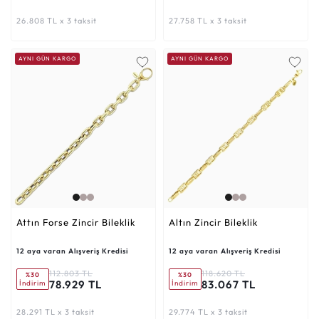
26.808 TL x 3 taksit
27.758 TL x 3 taksit
AYNI GÜN KARGO
AYNI GÜN KARGO
Attın Forse Zincir Bileklik
Altın Zincir Bileklik
12 aya varan Alışveriş Kredisi
12 aya varan Alışveriş Kredisi
112.803 TL
118.620 TL
%30
%30
78.929 TL
83.067 TL
İndirim
İndirim
28.291 TL x 3 taksit
29.774 TL x 3 taksit