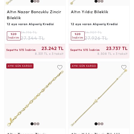
Altın Nazar Boncuklu Zincir
Altın Yıldız Bileklik
Bileklik
12 aya varan Alışveriş Kredisi
12 aya varan Alışveriş Kredisi
34.196 TL
34.907 TL
%20
%20
27.344 TL
27.926 TL
İndirim
İndirim
8.331 TL x 3 taksit
8.508 TL x 3 taksit
23.242 TL
23.737 TL
Sepette %15 İndirim
Sepette %15 İndirim
8.331 TL x 3 taksit
8.508 TL x 3 taksit
AYNI GÜN KARGO
AYNI GÜN KARGO