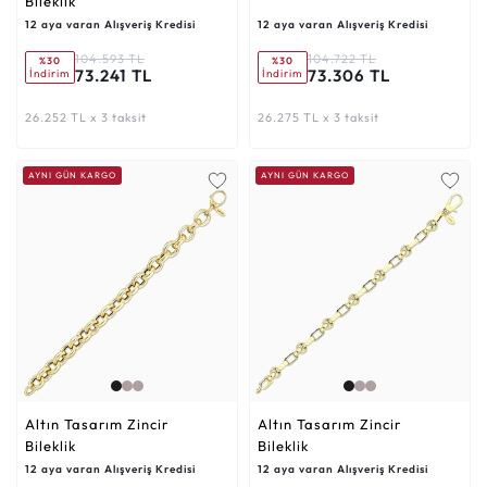
Bileklik
12 aya varan Alışveriş Kredisi
12 aya varan Alışveriş Kredisi
104.593 TL
104.722 TL
%30
%30
73.241 TL
73.306 TL
İndirim
İndirim
26.252 TL x 3 taksit
26.275 TL x 3 taksit
AYNI GÜN KARGO
AYNI GÜN KARGO
Altın Tasarım Zincir
Altın Tasarım Zincir
Bileklik
Bileklik
12 aya varan Alışveriş Kredisi
12 aya varan Alışveriş Kredisi