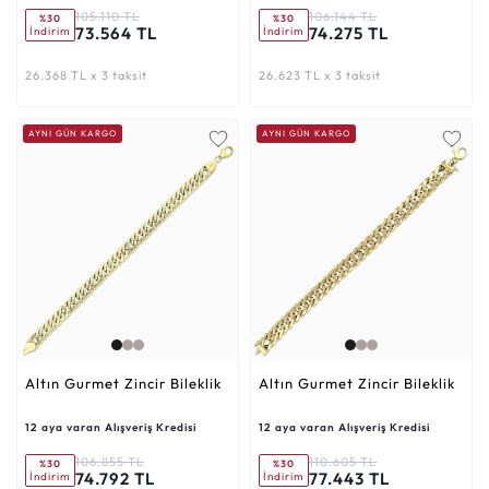
105.110 TL
106.144 TL
%30
%30
73.564 TL
74.275 TL
İndirim
İndirim
26.368 TL x 3 taksit
26.623 TL x 3 taksit
AYNI GÜN KARGO
AYNI GÜN KARGO
Altın Gurmet Zincir Bileklik
Altın Gurmet Zincir Bileklik
12 aya varan Alışveriş Kredisi
12 aya varan Alışveriş Kredisi
106.855 TL
110.605 TL
%30
%30
74.792 TL
77.443 TL
İndirim
İndirim