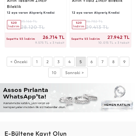
Altın Tasarım Zincir
Altın Yıldız Zincir Bileklik
Bileklik
12 aya varan Alışveriş Kredisi
12 aya varan Alışveriş Kredisi
35.166 TL
36.782 TL
%20
%20
28.120 TL
29.413 TL
İndirim
İndirim
9.575 TL x 3 taksit
10.015 TL x 3 taksit
26.714 TL
27.942 TL
Sepette %5 İndirim
Sepette %5 İndirim
9.575 TL x 3 taksit
10.015 TL x 3 taksit
< Önceki
1
2
3
4
5
6
7
8
9
10
Sonraki >
E-Bültene Kayıt Olun