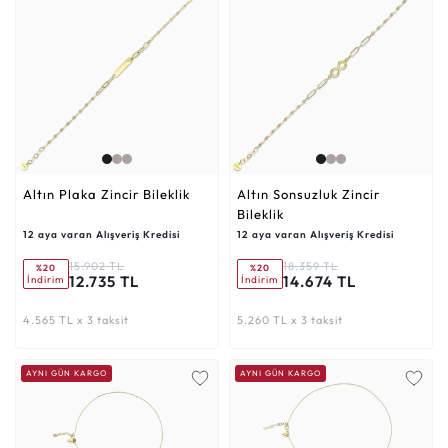
Altın Plaka Zincir Bileklik
Altın Sonsuzluk Zincir
Bileklik
12 aya varan Alışveriş Kredisi
12 aya varan Alışveriş Kredisi
15.902 TL
18.359 TL
%20
%20
12.735 TL
14.674 TL
İndirim
İndirim
4.565 TL x 3 taksit
5.260 TL x 3 taksit
AYNI GÜN KARGO
AYNI GÜN KARGO