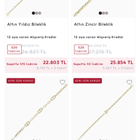
Altın Yıldız Bileklik
Altın Zincir Bileklik
12 aya varan Alışveriş Kredisi
12 aya varan Alışveriş Kredisi
33.550 TL
34.002 TL
%20
%20
26.827 TL
27.215 TL
İndirim
İndirim
8.173 TL x 3 taksit
9.267 TL x 3 taksit
22.803 TL
25.854 TL
Sepette %15 İndirim
Sepette %5 İndirim
8.173 TL x 3 taksit
9.267 TL x 3 taksit
AYNI GÜN KARGO
AYNI GÜN KARGO