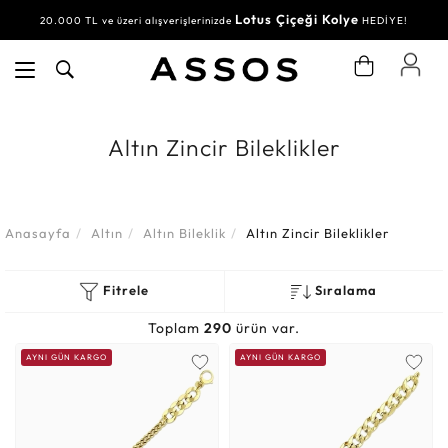
Lotus Çiçeği Kolye
20.000 TL ve üzeri alışverişlerinizde
HEDİYE!
Altın Zincir Bileklikler
Anasayfa
Altın
Altın Bileklik
Altın Zincir Bileklikler
Fitrele
Sıralama
Toplam
290
ürün var.
AYNI GÜN KARGO
AYNI GÜN KARGO