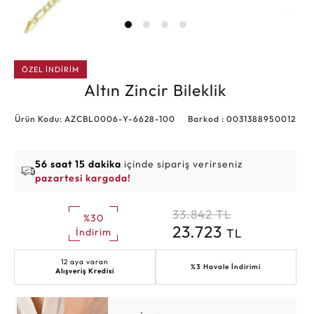
ÖZEL İNDİRİM
Altın Zincir Bileklik
Ürün Kodu: AZCBL0006-Y-6628-100
Barkod : 0031388950012
56 saat 15 dakika
içinde sipariş verirseniz
pazartesi kargoda!
33.842
TL
%30
23.723
TL
İndirim
12 aya varan
%3 Havale İndirimi
Alışveriş Kredisi