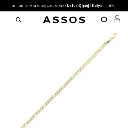
Lotus Çiçeği Kolye
20.000 TL ve üzeri alışverişlerinizde
HEDİYE!