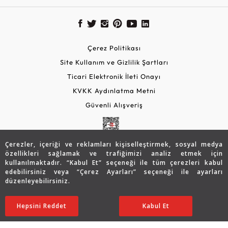
Çerez Politikası
Site Kullanım ve Gizlilik Şartları
Ticari Elektronik İleti Onayı
KVKK Aydınlatma Metni
Güvenli Alışveriş
Çerezler, içeriği ve reklamları kişiselleştirmek, sosyal medya
özellikleri sağlamak ve trafiğimizi analiz etmek için
kullanılmaktadır. “Kabul Et” seçeneği ile tüm çerezleri kabul
edebilirsiniz veya “Çerez Ayarları” seçeneği ile ayarları
düzenleyebilirsiniz.
© 2026 Assos Diamond
33.842
TL
SATIN ALIN
Hepsini Reddet
Ayarları Düzenle
Kabul Et
23.723
TL
Copyright © 2026 Assos Pırlanta - Bu sitenin tüm hakları