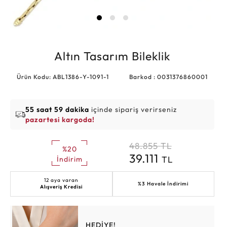
Altın Tasarım Bileklik
Ürün Kodu: ABL1386-Y-1091-1
Barkod : 0031376860001
55 saat 59 dakika
içinde sipariş verirseniz
pazartesi kargoda!
48.855
TL
%20
39.111
TL
İndirim
12 aya varan
%3 Havale İndirimi
Alışveriş Kredisi
HEDİYE!