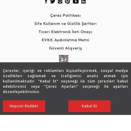
Çerez Politikası
Site Kullanım ve Gizlilik Şartları
Ticari Elektronik İleti Onayı
KVKK Aydınlatma Metni
Güvenli Alışveriş
Çerezler, içeriği ve reklamları kişiselleştirmek, sosyal medya
özellikleri sağlamak ve trafiğimizi analiz etmek için
kullanılmaktadır. “Kabul Et” seçeneği ile tüm çerezleri kabul
edebilirsiniz veya “Çerez Ayarları” seçeneği ile ayarları
düzenleyebilirsiniz.
© 2026 Assos Diamond
40.827
TL
SATIN ALIN
Hepsini Reddet
Ayarları Düzenle
Kabul Et
Copyright © 2026 Assos Pırlanta - Bu sitenin tüm hakları
saklıdır.