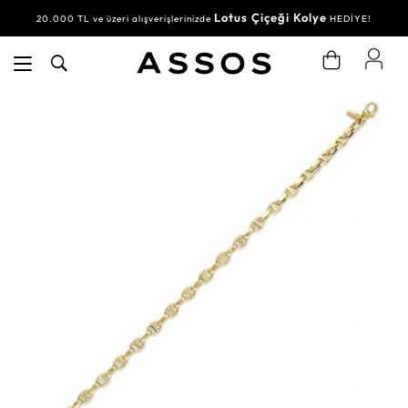
Lotus Çiçeği Kolye
20.000 TL ve üzeri alışverişlerinizde
HEDİYE!