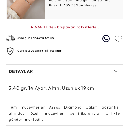
Bu ürünü satın aldığınızda Su Yolu
Bileklik ASSOS’tan Hediye!
14.634
TL'den başlayan taksitlerle..
Aynı gün kargoya teslim
Ücretsiz ve Sigortalı Teslimat
DETAYLAR
3.40
gr,
14
Ayar, Altın, Uzunluk 19 cm
Tüm mücevherler Assos Diamond bakım garantisi
altında, özel mücevher sertifikalarıyla birlikte
gönderilmektedir.