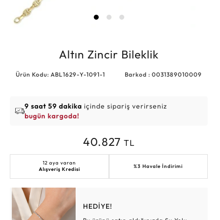
Altın Zincir Bileklik
Ürün Kodu: ABL1629-Y-1091-1
Barkod : 0031389010009
9 saat 59 dakika
içinde sipariş verirseniz
bugün kargoda!
40.827
TL
12 aya varan
%3 Havale İndirimi
Alışveriş Kredisi
HEDİYE!