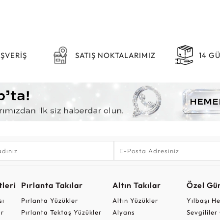
IŞVERİŞ
SATIŞ NOKTALARIMIZ
14 G
leri
Pırlanta Takılar
Altın Takılar
Özel Gü
sı
Pırlanta Yüzükler
Altın Yüzükler
Yılbaşı H
ar
Pırlanta Tektaş Yüzükler
Alyans
Sevgilile