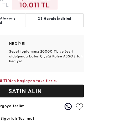
10.011
TL
8
TL
Altın Hasır Setler
Elmas Bilezikler
Altın Tesbihler
Violet
Burç
Alışveriş
%3 Havale İndirimi
si
HEDİYE!
Sepet toplamınız 20000 TL ve üzeri
olduğunda Lotus Çiçeği Kolye ASSOS'tan
hediye!
88
TL'den başlayan taksitlerle..
SATIN ALIN
argoya teslim
 Sigortalı Teslimat