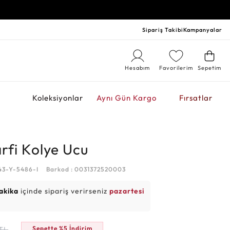
Sipariş Takibi
Kampanyalar
Hesabım
Favorilerim
Sepetim
r
Koleksiyonlar
Aynı Gün Kargo
Fırsatlar
arfi Kolye Ucu
43-Y-5486-I
Barkod : 0031372520003
akika
içinde sipariş verirseniz
pazartesi
Sepette %5 İndirim
TL