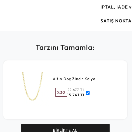
İPTAL, İADE 
SATIŞ NOKTA
Tarzını Tamamla:
Altın Doç Zincir Kolye
22.477 TL
%30
15.741 TL
BİRLİKTE AL