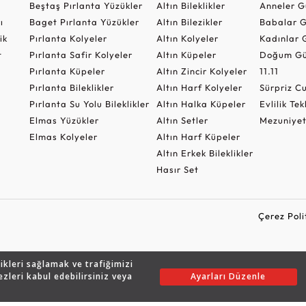
Beştaş Pırlanta Yüzükler
Altın Bileklikler
Anneler G
ı
Baget Pırlanta Yüzükler
Altın Bilezikler
Babalar G
ik
Pırlanta Kolyeler
Altın Kolyeler
Kadınlar 
t
Pırlanta Safir Kolyeler
Altın Küpeler
Doğum Gü
Pırlanta Küpeler
Altın Zincir Kolyeler
11.11
Pırlanta Bileklikler
Altın Harf Kolyeler
Sürpriz 
Pırlanta Su Yolu Bileklikler
Altın Halka Küpeler
Evlilik Tek
Elmas Yüzükler
Altın Setler
Mezuniyet
Elmas Kolyeler
Altın Harf Küpeler
Altın Erkek Bileklikler
Hasır Set
Çerez Poli
likleri sağlamak ve trafiğimizi
Copyright © 2026 Assos Pırlanta - Bu sitenin tüm hakları saklıdır.
ezleri kabul edebilirsiniz veya
Ayarları Düzenle