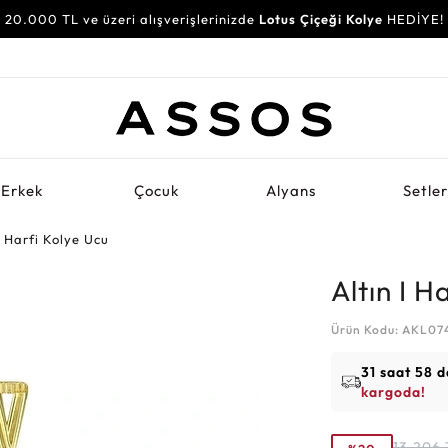
20.000 TL ve üzeri alışverişlerinizde
Lotus Çiçeği Kolye
HEDİYE!
Erkek
Çocuk
Alyans
Setle
I Harfi Kolye Ucu
Altın I H
Ürün Kodu: AKL07
31 saat 58 d
kargoda!
13.206