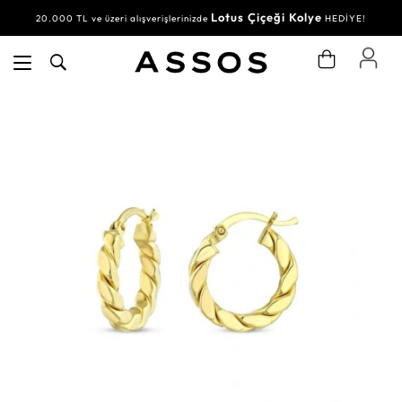
Lotus Çiçeği Kolye
20.000 TL ve üzeri alışverişlerinizde
HEDİYE!