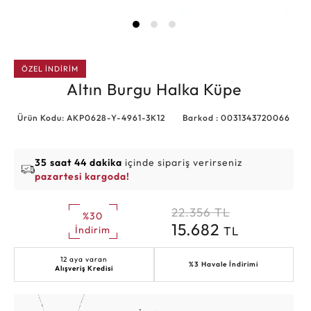
ÖZEL İNDİRİM
Altın Burgu Halka Küpe
Ürün Kodu: AKP0628-Y-4961-3K12
Barkod : 0031343720066
35 saat 44 dakika
içinde sipariş verirseniz
pazartesi kargoda!
22.356
TL
%30
15.682
TL
İndirim
12 aya varan
%3 Havale İndirimi
Alışveriş Kredisi