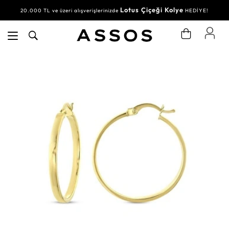
Lotus Çiçeği Kolye
20.000 TL ve üzeri alışverişlerinizde
HEDİYE!