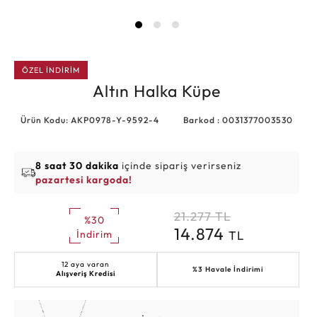
ÖZEL İNDİRİM
Altın Halka Küpe
Ürün Kodu: AKP0978-Y-9592-4
Barkod : 0031377003530
8 saat 30 dakika
içinde sipariş verirseniz
pazartesi kargoda!
21.277
TL
%30
14.874
TL
İndirim
12 aya varan
%3 Havale İndirimi
Alışveriş Kredisi