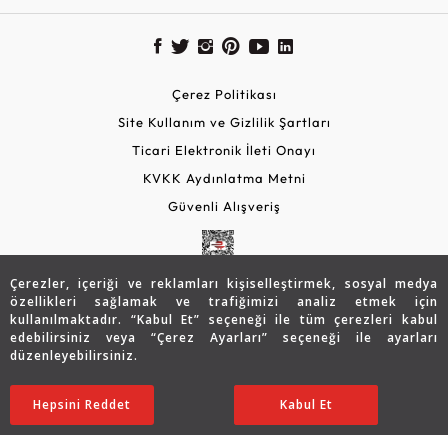
Çerez Politikası
Site Kullanım ve Gizlilik Şartları
Ticari Elektronik İleti Onayı
KVKK Aydınlatma Metni
Güvenli Alışveriş
Çerezler, içeriği ve reklamları kişiselleştirmek, sosyal medya
özellikleri sağlamak ve trafiğimizi analiz etmek için
kullanılmaktadır. “Kabul Et” seçeneği ile tüm çerezleri kabul
edebilirsiniz veya “Çerez Ayarları” seçeneği ile ayarları
düzenleyebilirsiniz.
© 2026 Assos Diamond
21.277
TL
SATIN ALIN
Hepsini Reddet
Ayarları Düzenle
Kabul Et
14.874
TL
Copyright © 2026 Assos Pırlanta - Bu sitenin tüm hakları