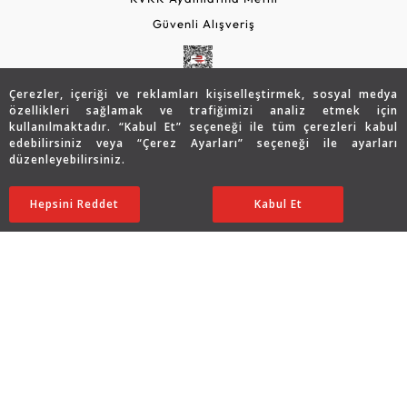
Güvenli Alışveriş
Çerezler, içeriği ve reklamları kişiselleştirmek, sosyal medya
özellikleri sağlamak ve trafiğimizi analiz etmek için
kullanılmaktadır. “Kabul Et” seçeneği ile tüm çerezleri kabul
edebilirsiniz veya “Çerez Ayarları” seçeneği ile ayarları
düzenleyebilirsiniz.
© 2026 Assos Diamond
194.901
TL
SATIN ALIN
Hepsini Reddet
Ayarları Düzenle
Kabul Et
97.450
TL
Copyright © 2026 Assos Pırlanta - Bu sitenin tüm hakları
saklıdır.