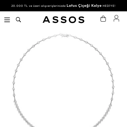
Lotus Çiçeği Kolye
20.000 TL ve üzeri alışverişlerinizde
HEDİYE!