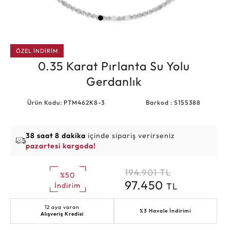
ÖZEL İNDİRİM
0.35 Karat Pırlanta Su Yolu
Gerdanlık
Ürün Kodu: PTM462K8-3
Barkod : S155388
38 saat 8 dakika
içinde sipariş verirseniz
pazartesi kargoda!
194.901
TL
%50
97.450
TL
İndirim
12 aya varan
%3 Havale İndirimi
Alışveriş Kredisi