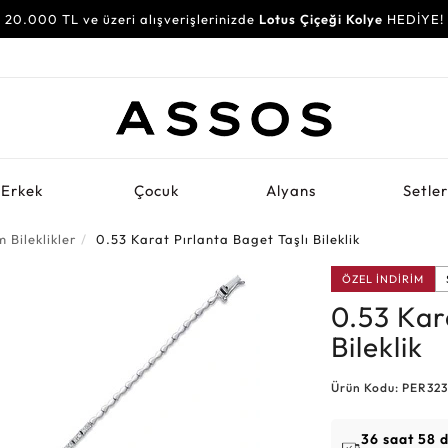
20.000 TL ve üzeri alışverişlerinizde
Lotus Çiçeği Kolye
HEDİYE!
Erkek
Çocuk
Alyans
Setle
 Bileklikler
0.53 Karat Pırlanta Baget Taşlı Bileklik
ÖZEL İNDİRİM
0.53 Kar
Bileklik
Ürün Kodu: PER32
36 saat 58 