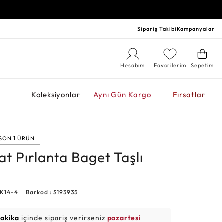
Sipariş Takibi
Kampanyalar
Hesabım
Favorilerim
Sepetim
r
Koleksiyonlar
Aynı Gün Kargo
Fırsatlar
SON 1 ÜRÜN
at Pırlanta Baget Taşlı
3K14-4
Barkod : S193935
dakika
içinde sipariş verirseniz
pazartesi