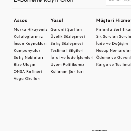
Assos
Yasal
Müşteri Hizmet
Marka Hikayemiz
Garanti Şartları
Pırlanta Sertifika
Kataloglarımız
Üyelik Sözleşmesi
Sık Sorulan Sorul
İnsan Kaynakları
Satış Sözleşmesi
İade ve Değişim
Kampanyalar
Teslimat Bilgileri
Hesap Numaralar
Satış Noktaları
İptal ve İade İşlemleri
Ödeme ve Güvenl
Bize Ulaşın
Uyum Politikamız
Kargo ve Teslima
ONSA Rafineri
Kullanım Şartları
Vega Okulları