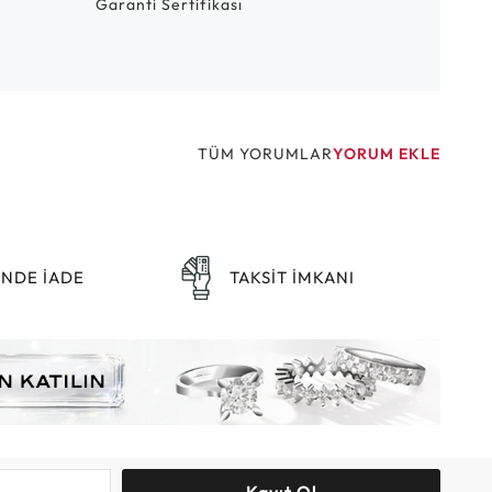
Garanti Sertifikası
TÜM YORUMLAR
YORUM EKLE
ÜNDE İADE
TAKSİT İMKANI
Kayıt Ol