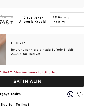
Altın Hasır Setler
Elmas Bilezikler
Altın Tesbihler
Violet
Burç
496
TL
%3 Havale
12 aya varan
.748
Alışveriş Kredisi
İndirimi
TL
HEDİYE!
Bu ürünü satın aldığınızda Su Yolu Bileklik
ASSOS’tan Hediye!
2.849
TL'den başlayan taksitlerle..
SATIN ALIN
argoya teslim
 Sigortalı Teslimat