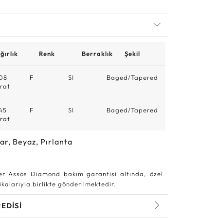
ğırlık
Renk
Berraklık
Şekil
08
F
SI
Baged/Tapered
rat
45
F
SI
Baged/Tapered
rat
ar, Beyaz, Pırlanta
r Assos Diamond bakım garantisi altında, özel
kalarıyla birlikte gönderilmektedir.
REDİSİ