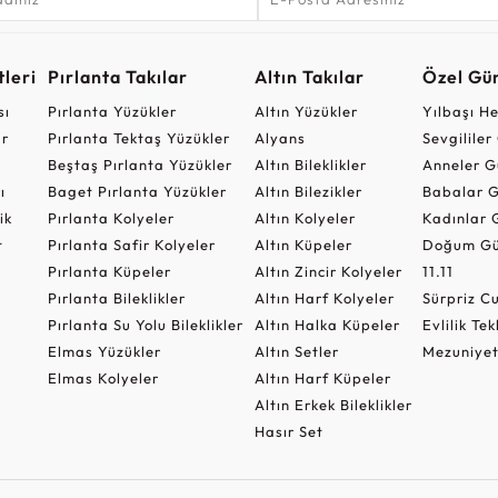
leri
Pırlanta Takılar
Altın Takılar
Özel Gü
sı
Pırlanta Yüzükler
Altın Yüzükler
Yılbaşı H
ar
Pırlanta Tektaş Yüzükler
Alyans
Sevgilile
Beştaş Pırlanta Yüzükler
Altın Bileklikler
Anneler G
ı
Baget Pırlanta Yüzükler
Altın Bilezikler
Babalar G
ik
Pırlanta Kolyeler
Altın Kolyeler
Kadınlar 
t
Pırlanta Safir Kolyeler
Altın Küpeler
Doğum Gü
Pırlanta Küpeler
Altın Zincir Kolyeler
11.11
Pırlanta Bileklikler
Altın Harf Kolyeler
Sürpriz 
Pırlanta Su Yolu Bileklikler
Altın Halka Küpeler
Evlilik Tek
Elmas Yüzükler
Altın Setler
Mezuniyet
Elmas Kolyeler
Altın Harf Küpeler
Altın Erkek Bileklikler
Hasır Set