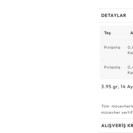
DETAYLAR
Taş
A
Pırlanta
0,
Ka
Pırlanta
0,
Ka
3.95
gr,
14
Ay
Tüm mücevherle
mücevher sertifi
ALIŞVERİŞ K