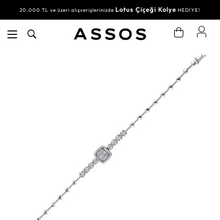
Lotus Çiçeği Kolye
20.000 TL ve üzeri alışverişlerinizde
HEDİYE!