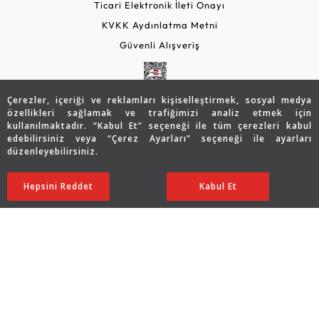
Ticari Elektronik İleti Onayı
KVKK Aydınlatma Metni
Güvenli Alışveriş
Çerezler, içeriği ve reklamları kişiselleştirmek, sosyal medya
özellikleri sağlamak ve trafiğimizi analiz etmek için
kullanılmaktadır. “Kabul Et” seçeneği ile tüm çerezleri kabul
edebilirsiniz veya “Çerez Ayarları” seçeneği ile ayarları
düzenleyebilirsiniz.
© 2026 Assos Diamond
95.034
TL
SATIN ALIN
Hepsini Reddet
Ayarları Düzenle
Kabul Et
47.517
TL
Copyright © 2026 Assos Pırlanta - Bu sitenin tüm hakları
saklıdır.