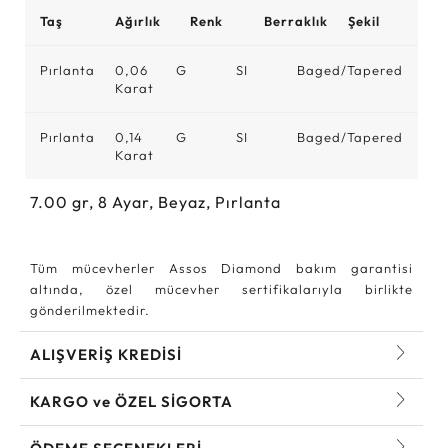
Taş
Ağırlık
Renk
Berraklık
Şekil
Pırlanta
0,06
G
SI
Baged/Tapered
Karat
Pırlanta
0,14
G
SI
Baged/Tapered
Karat
7.00
gr,
8
Ayar, Beyaz, Pırlanta
Tüm mücevherler Assos Diamond bakım garantisi
altında, özel mücevher sertifikalarıyla birlikte
gönderilmektedir.
ALIŞVERİŞ KREDİSİ
KARGO ve ÖZEL SİGORTA