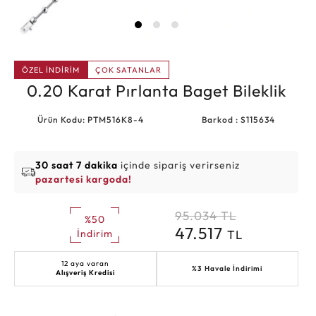
ÖZEL İNDİRİM
ÇOK SATANLAR
0.20 Karat Pırlanta Baget Bileklik
Ürün Kodu: PTM516K8-4
Barkod : S115634
30 saat 7 dakika
içinde sipariş verirseniz
pazartesi kargoda!
95.034
TL
%50
47.517
TL
İndirim
12 aya varan
%3 Havale İndirimi
Alışveriş Kredisi