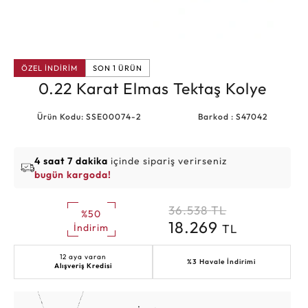
ÖZEL İNDİRİM
SON 1 ÜRÜN
0.22 Karat Elmas Tektaş Kolye
Ürün Kodu: SSE00074-2
Barkod : S47042
4 saat 7 dakika
içinde sipariş verirseniz
bugün kargoda!
36.538
TL
%50
18.269
TL
İndirim
12 aya varan
%3 Havale İndirimi
Alışveriş Kredisi