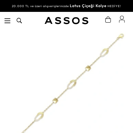
Lotus Çiçeği Kolye
20.000 TL ve üzeri alışverişlerinizde
HEDİYE!