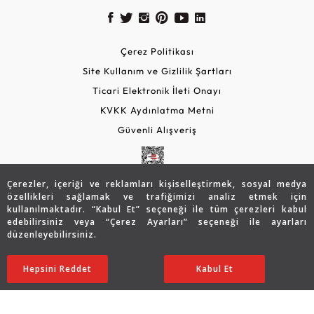
Çerez Politikası
Site Kullanım ve Gizlilik Şartları
Ticari Elektronik İleti Onayı
KVKK Aydınlatma Metni
Güvenli Alışveriş
Çerezler, içeriği ve reklamları kişiselleştirmek, sosyal medya
özellikleri sağlamak ve trafiğimizi analiz etmek için
kullanılmaktadır. “Kabul Et” seçeneği ile tüm çerezleri kabul
edebilirsiniz veya “Çerez Ayarları” seçeneği ile ayarları
düzenleyebilirsiniz.
© 2026 Assos Diamond
30.949
TL
SATIN ALIN
Hepsini Reddet
Ayarları Düzenle
Kabul Et
21.690
TL
Copyright © 2026 Assos Pırlanta - Bu sitenin tüm hakları
saklıdır.