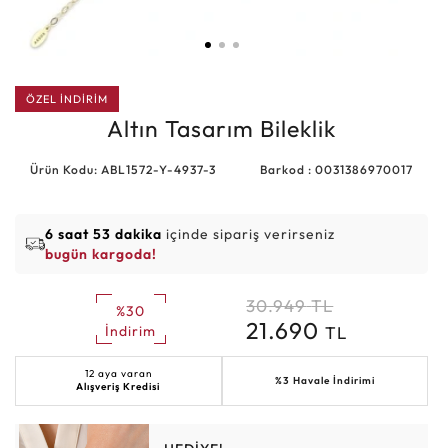
ÖZEL İNDİRİM
Altın Tasarım Bileklik
Ürün Kodu: ABL1572-Y-4937-3
Barkod : 0031386970017
6 saat 53 dakika
içinde sipariş verirseniz
bugün kargoda!
30.949
TL
%30
21.690
TL
İndirim
12 aya varan
%3 Havale İndirimi
Alışveriş Kredisi