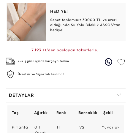
HEDİYE!
Sepet toplamınız 30000 TL ve üzeri
olduğunda Su Yolu Bileklik ASSOS'tan
hediye!
7.193
TL'den başlayan taksitlerle..
2-3 iş günü içinde kargoya teslim
Ücretsiz ve Sigortalı Teslimat
DETAYLAR
Taş
Ağırlık
Renk
Berraklık
Şekil
Pırlanta
0,11
H
VS
Yuvarlak
Karat