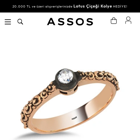
Lotus Çiçeği Kolye
20.000 TL ve üzeri alışverişlerinizde
HEDİYE!