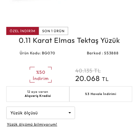
ÖZEL İNDİRİM
SON 1 ÜRÜN
0.11 Karat Elmas Tektaş Yüzük
Ürün Kodu: BG070
Barkod : S53888
40.135
TL
%50
20.068
TL
İndirim
12 aya varan
%3 Havale İndirimi
Alışveriş Kredisi
Yüzük ölçüsü
Yüzük ölçümü bilmiyorum!