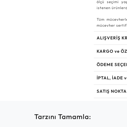
ölçü seçimi ya
istenen ürünle
Tüm mücevherle
mücevher sertifi
ALIŞVERİŞ K
KARGO ve ÖZ
ÖDEME SEÇE
İPTAL, İADE 
SATIŞ NOKTA
Tarzını Tamamla: