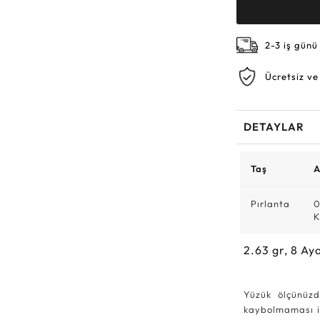
2-3 iş günü
Ücretsiz ve
DETAYLAR
Taş
A
Pırlanta
0
K
2.63
gr,
8
Aya
Yüzük ölçünüzd
kaybolmaması iç