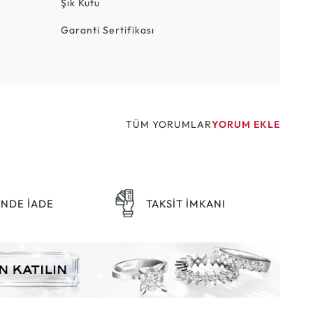
Şık Kutu
Garanti Sertifikası
TÜM YORUMLAR
YORUM EKLE
ÜNDE İADE
TAKSİT İMKANI