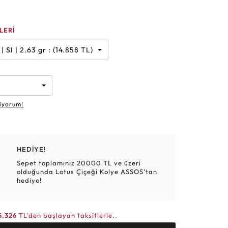
Altın Hasır Setler
Elmas Bilezikler
Altın Tesbihler
Violet
Burç
LERİ
 Karat | G | SI | 2.63 gr : (14.858 TL)
iyorum!
HEDİYE!
Sepet toplamınız 20000 TL ve üzeri
olduğunda Lotus Çiçeği Kolye ASSOS'tan
hediye!
5.326
TL'den başlayan taksitlerle..