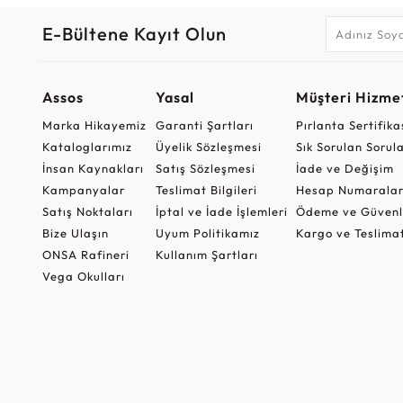
E-Bültene Kayıt Olun
Assos
Yasal
Müşteri Hizmet
Marka Hikayemiz
Garanti Şartları
Pırlanta Sertifika
Kataloglarımız
Üyelik Sözleşmesi
Sık Sorulan Sorul
İnsan Kaynakları
Satış Sözleşmesi
İade ve Değişim
Kampanyalar
Teslimat Bilgileri
Hesap Numaralar
Satış Noktaları
İptal ve İade İşlemleri
Ödeme ve Güvenl
Bize Ulaşın
Uyum Politikamız
Kargo ve Teslima
ONSA Rafineri
Kullanım Şartları
Vega Okulları