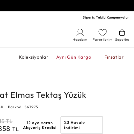
Sipariş Takibi
Kampanyalar
Hesabım
Favorilerim
Sepetim
r
Koleksiyonlar
Aynı Gün Kargo
Fırsatlar
at Elmas Tektaş Yüzük
8K
Barkod : S67975
15
TL
%3 Havale
12 aya varan
.858
Alışveriş Kredisi
İndirimi
TL