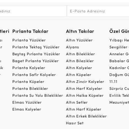
leri
Pırlanta Takılar
Altın Takılar
Özel Gü
sı
Pırlanta Yüzükler
Altın Yüzükler
Yılbaşı H
ar
Pırlanta Tektaş Yüzükler
Alyans
Sevgilile
Beştaş Pırlanta Yüzükler
Altın Bileklikler
Anneler G
ı
Baget Pırlanta Yüzükler
Altın Bilezikler
Babalar G
ik
Pırlanta Kolyeler
Altın Kolyeler
Kadınlar 
t
Pırlanta Safir Kolyeler
Altın Küpeler
Doğum Gü
Pırlanta Küpeler
Altın Zincir Kolyeler
11.11
Pırlanta Bileklikler
Altın Harf Kolyeler
Sürpriz 
Pırlanta Su Yolu Bileklikler
Altın Halka Küpeler
Evlilik Tek
Elmas Yüzükler
Altın Setler
Mezuniyet
Elmas Kolyeler
Altın Harf Küpeler
Altın Erkek Bileklikler
Hasır Set