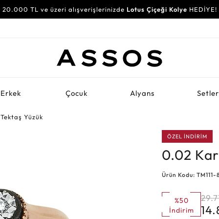
20.000 TL ve üzeri alışverişlerinizde
Lotus Çiçeği Kolye
HEDİYE!
Erkek
Çocuk
Alyans
Setle
 Tektaş Yüzük
ÖZEL İNDİRİM
0.02 Kar
Ürün Kodu: TM111-
29.7
%50
14
İndirim