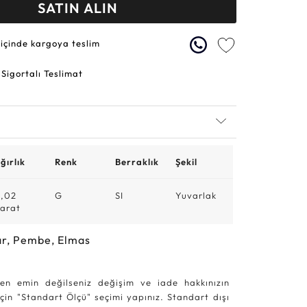
SATIN ALIN
 içinde kargoya teslim
 Sigortalı Teslimat
ğırlık
Renk
Berraklık
Şekil
,02
G
SI
Yuvarlak
arat
r, Pembe, Elmas
en emin değilseniz değişim ve iade hakkınızın
in "Standart Ölçü" seçimi yapınız. Standart dışı