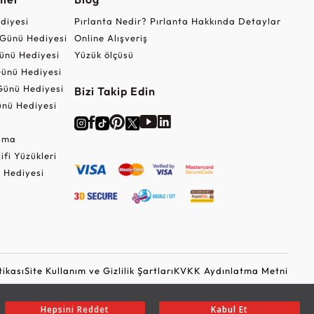
ediyesi
Pırlanta Nedir? Pırlanta Hakkında Detaylar
r Günü Hediyesi
Online Alışveriş
ünü Hediyesi
Yüzük ölçüsü
ünü Hediyesi
Günü Hediyesi
Bizi Takip Edin
nü Hediyesi
Cuma
lifi Yüzükleri
 Hediyesi
tikası
Site Kullanım ve Gizlilik Şartları
KVKK Aydınlatma Metni
Ticari Elektronik İleti Onayı
Güvenli Alışveriş
Hepsini Reddet
Kabul Et