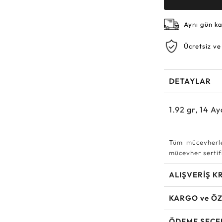
Aynı gün k
Ücretsiz ve
DETAYLAR
1.92
gr,
14
Ay
Tüm mücevherle
mücevher sertifi
ALIŞVERİŞ K
KARGO ve ÖZ
ÖDEME SEÇE