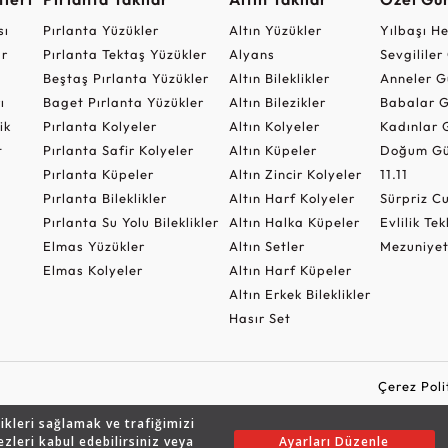
sı
Pırlanta Yüzükler
Altın Yüzükler
Yılbaşı H
ar
Pırlanta Tektaş Yüzükler
Alyans
Sevgilile
Beştaş Pırlanta Yüzükler
Altın Bileklikler
Anneler G
ı
Baget Pırlanta Yüzükler
Altın Bilezikler
Babalar G
ik
Pırlanta Kolyeler
Altın Kolyeler
Kadınlar 
t
Pırlanta Safir Kolyeler
Altın Küpeler
Doğum Gü
Pırlanta Küpeler
Altın Zincir Kolyeler
11.11
Pırlanta Bileklikler
Altın Harf Kolyeler
Sürpriz 
Pırlanta Su Yolu Bileklikler
Altın Halka Küpeler
Evlilik Tek
Elmas Yüzükler
Altın Setler
Mezuniyet
Elmas Kolyeler
Altın Harf Küpeler
Altın Erkek Bileklikler
Hasır Set
Çerez Poli
likleri sağlamak ve trafiğimizi
ezleri kabul edebilirsiniz veya
Ayarları Düzenle