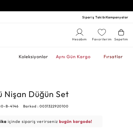
Sipariş Takibi
Kampanyalar
Hesabım
Favorilerim
Sepetim
r
Koleksiyonlar
Aynı Gün Kargo
Fırsatlar
lü Nişan Düğün Set
80-B-4146
Barkod : 0031322920100
kika
içinde sipariş verirseniz
bugün kargoda!