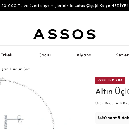
20.000 TL ve üzeri alışverişlerinizde
Lotus Çiçeği Kolye
HEDİYE!
Erkek
Çocuk
Alyans
Setle
Nişan Düğün Set
ÖZEL İNDİRİM
Altın Üç
Ürün Kodu: ATK02
0 saat 5 da