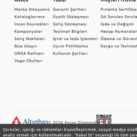
Marka Hikayemiz
Garanti Şartları
Pırlanta Sertifika
Kataloglarımız
Üyelik Sözleşmesi
Sık Sorulan Sorul
İnsan Kaynakları
Satış Sözleşmesi
İade ve Değişim
Kampanyalar
Teslimat Bilgileri
Hesap Numaralar
Satış Noktaları
İptal ve İade İşlemleri
Ödeme ve Güvenl
Bize Ulaşın
Uyum Politikamız
Kargo ve Teslima
ONSA Rafineri
Kullanım Şartları
Vega Okulları
© 2026 Assos Diamond
Çerezler, içeriği ve reklamları kişiselleştirmek, sosyal medya özel
analiz etmek için kullanılmaktadır. “Kabul Et” seçeneği ile tüm çer